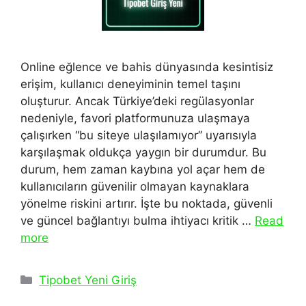
Online eğlence ve bahis dünyasında kesintisiz
erişim, kullanıcı deneyiminin temel taşını
oluşturur. Ancak Türkiye’deki regülasyonlar
nedeniyle, favori platformunuza ulaşmaya
çalışırken “bu siteye ulaşılamıyor” uyarısıyla
karşılaşmak oldukça yaygın bir durumdur. Bu
durum, hem zaman kaybına yol açar hem de
kullanıcıların güvenilir olmayan kaynaklara
yönelme riskini artırır. İşte bu noktada, güvenli
ve güncel bağlantıyı bulma ihtiyacı kritik …
Read
more
Kategoriler
Tipobet Yeni Giriş