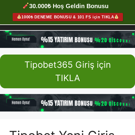
İçeriğe
30.000₺ Hoş Geldin Bonusu
atla
Menü
1000₺ DENEME BONUSU & 101 FS için TIKLA
Tipobet365 Giriş için
TIKLA