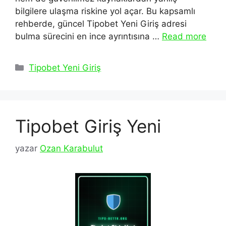
bilgilere ulaşma riskine yol açar. Bu kapsamlı
rehberde, güncel Tipobet Yeni Giriş adresi
bulma sürecini en ince ayrıntısına …
Read more
Kategoriler
Tipobet Yeni Giriş
Tipobet Giriş Yeni
yazar
Ozan Karabulut