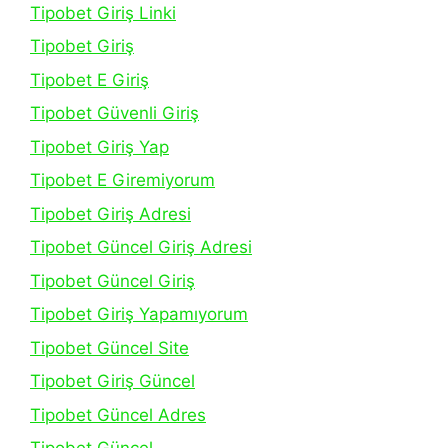
Tipobet Giriş Linki
Tipobet Giriş
Tipobet E Giriş
Tipobet Güvenli Giriş
Tipobet Giriş Yap
Tipobet E Giremiyorum
Tipobet Giriş Adresi
Tipobet Güncel Giriş Adresi
Tipobet Güncel Giriş
Tipobet Giriş Yapamıyorum
Tipobet Güncel Site
Tipobet Giriş Güncel
Tipobet Güncel Adres