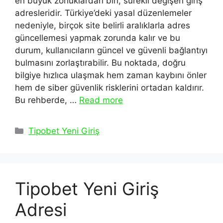
en büyük zorluklardan biri, sürekli değişen giriş
adresleridir. Türkiye’deki yasal düzenlemeler
nedeniyle, birçok site belirli aralıklarla adres
güncellemesi yapmak zorunda kalır ve bu
durum, kullanıcıların güncel ve güvenli bağlantıyı
bulmasını zorlaştırabilir. Bu noktada, doğru
bilgiye hızlıca ulaşmak hem zaman kaybını önler
hem de siber güvenlik risklerini ortadan kaldırır.
Bu rehberde, …
Read more
Kategoriler
Tipobet Yeni Giriş
Tipobet Yeni Giriş
Adresi