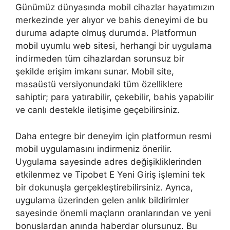
Günümüz dünyasında mobil cihazlar hayatımızın
merkezinde yer alıyor ve bahis deneyimi de bu
duruma adapte olmuş durumda. Platformun
mobil uyumlu web sitesi, herhangi bir uygulama
indirmeden tüm cihazlardan sorunsuz bir
şekilde erişim imkanı sunar. Mobil site,
masaüstü versiyonundaki tüm özelliklere
sahiptir; para yatırabilir, çekebilir, bahis yapabilir
ve canlı destekle iletişime geçebilirsiniz.
Daha entegre bir deneyim için platformun resmi
mobil uygulamasını indirmeniz önerilir.
Uygulama sayesinde adres değişikliklerinden
etkilenmez ve Tipobet E Yeni Giriş işlemini tek
bir dokunuşla gerçekleştirebilirsiniz. Ayrıca,
uygulama üzerinden gelen anlık bildirimler
sayesinde önemli maçların oranlarından ve yeni
bonuslardan anında haberdar olursunuz. Bu