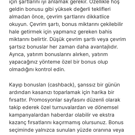
için şartlarını iyi anlamak gerekir. Özellikle hoş
geldin bonusu gibi yüksek değerli teklifleri
almadan önce, çevrim şartlarını dikkatlice
okuyun. Çevrim şartı, bonus miktarını çekilebilir
hale getirmek için yapmanız gereken bahis
miktarını belirtir. Düşük çevrim şartlı veya çevrim
şartsız bonuslar her zaman daha avantajlıdır.
Ayrıca, yatırım bonuslarını alırken, yatırım
yapacağınız yönteme özel bir bonus olup
olmadığını kontrol edin.
Kayıp bonusları (cashback), şanssız bir günün
ardından kasanızı toparlamak için harika bir
fırsattır. Promosyonlar sayfasını düzenli olarak
takip ederek özel turnuvalardan ve dönemsel
kampanyalardan haberdar olabilir ve ekstra
kazanç fırsatlarını kaçırmamış olursunuz. Bonus
seçiminde yalnızca sunulan yüzde oranına veya