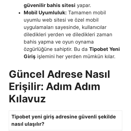
güvenilir bahis sitesi
yapar.
Mobil Uyumluluk:
Tamamen mobil
uyumlu web sitesi ve özel mobil
uygulamaları sayesinde, kullanıcılar
diledikleri yerden ve diledikleri zaman
bahis yapma ve oyun oynama
özgürlüğüne sahiptir. Bu da
Tipobet Yeni
Giriş
işlemini her yerden mümkün kılar.
Güncel Adrese Nasıl
Erişilir: Adım Adım
Kılavuz
Tipobet yeni giriş adresine güvenli şekilde
nasıl ulaşılır?