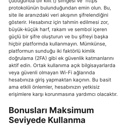
çubuğunda bir kilit () simgesi ve “https”
protokolünün bulunduğundan emin olun. Bu,
site ile aranızdaki veri akışının şifrelendiğini
gösterir. Hesabınız için tahmin edilmesi zor,
büyük-küçük harf, rakam ve sembol içeren
güçlü bir şifre oluşturun ve bu şifreyi başka
hiçbir platformda kullanmayın. Mümkünse,
platformun sunduğu iki faktörlü kimlik
doğrulama (2FA) gibi ek güvenlik katmanlarını
aktif edin. Ortak kullanıma açık bilgisayarlarda
veya güvenli olmayan Wi-Fi ağlarında
hesabınıza giriş yapmaktan kaçının. Bu basit
ama etkili önlemler, hesabınızın yetkisiz
erişimlere karşı korunmasına yardımcı olacaktır.
Bonusları Maksimum
Seviyede Kullanma