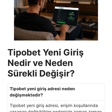
Tipobet Yeni Giriş
Nedir ve Neden
Sürekli Değişir?
Tipobet yeni giriş adresi neden
değişmektedir?
Tipobet yeni giriş adresi, erişim koşullarında
yaşanan değişiklikler nedeniyle zaman zaman