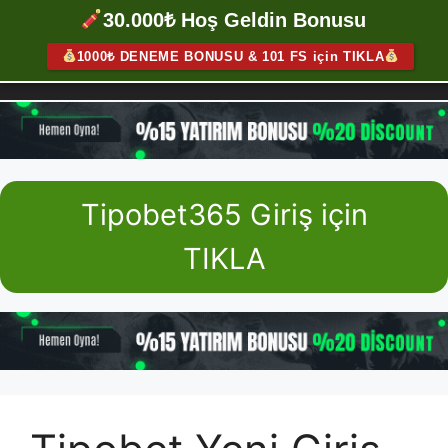
İçeriğe
30.000₺ Hoş Geldin Bonusu
atla
Menü
1000₺ DENEME BONUSU & 101 FS için TIKLA
Tipobet365 Giriş için
TIKLA