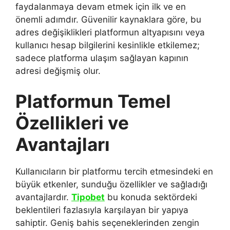
faydalanmaya devam etmek için ilk ve en
önemli adımdır. Güvenilir kaynaklara göre, bu
adres değişiklikleri platformun altyapısını veya
kullanıcı hesap bilgilerini kesinlikle etkilemez;
sadece platforma ulaşım sağlayan kapının
adresi değişmiş olur.
Platformun Temel
Özellikleri ve
Avantajları
Kullanıcıların bir platformu tercih etmesindeki en
büyük etkenler, sunduğu özellikler ve sağladığı
avantajlardır.
Tipobet
bu konuda sektördeki
beklentileri fazlasıyla karşılayan bir yapıya
sahiptir. Geniş bahis seçeneklerinden zengin