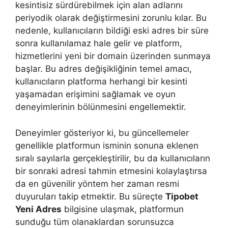
kesintisiz sürdürebilmek için alan adlarını
periyodik olarak değiştirmesini zorunlu kılar. Bu
nedenle, kullanıcıların bildiği eski adres bir süre
sonra kullanılamaz hale gelir ve platform,
hizmetlerini yeni bir domain üzerinden sunmaya
başlar. Bu adres değişikliğinin temel amacı,
kullanıcıların platforma herhangi bir kesinti
yaşamadan erişimini sağlamak ve oyun
deneyimlerinin bölünmesini engellemektir.
Deneyimler gösteriyor ki, bu güncellemeler
genellikle platformun isminin sonuna eklenen
sıralı sayılarla gerçekleştirilir, bu da kullanıcıların
bir sonraki adresi tahmin etmesini kolaylaştırsa
da en güvenilir yöntem her zaman resmi
duyuruları takip etmektir. Bu süreçte
Tipobet
Yeni Adres
bilgisine ulaşmak, platformun
sunduğu tüm olanaklardan sorunsuzca