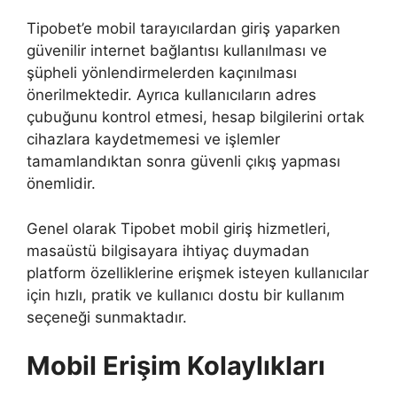
Tipobet’e mobil tarayıcılardan giriş yaparken
güvenilir internet bağlantısı kullanılması ve
şüpheli yönlendirmelerden kaçınılması
önerilmektedir. Ayrıca kullanıcıların adres
çubuğunu kontrol etmesi, hesap bilgilerini ortak
cihazlara kaydetmemesi ve işlemler
tamamlandıktan sonra güvenli çıkış yapması
önemlidir.
Genel olarak Tipobet mobil giriş hizmetleri,
masaüstü bilgisayara ihtiyaç duymadan
platform özelliklerine erişmek isteyen kullanıcılar
için hızlı, pratik ve kullanıcı dostu bir kullanım
seçeneği sunmaktadır.
Mobil Erişim Kolaylıkları