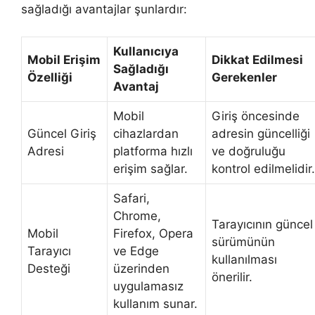
sağladığı avantajlar şunlardır:
Kullanıcıya
Mobil Erişim
Dikkat Edilmesi
Sağladığı
Özelliği
Gerekenler
Avantaj
Mobil
Giriş öncesinde
Güncel Giriş
cihazlardan
adresin güncelliği
Adresi
platforma hızlı
ve doğruluğu
erişim sağlar.
kontrol edilmelidir.
Safari,
Chrome,
Tarayıcının güncel
Mobil
Firefox, Opera
sürümünün
Tarayıcı
ve Edge
kullanılması
Desteği
üzerinden
önerilir.
uygulamasız
kullanım sunar.