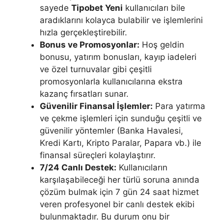
sayede
Tipobet Yeni
kullanıcıları bile
aradıklarını kolayca bulabilir ve işlemlerini
hızla gerçekleştirebilir.
Bonus ve Promosyonlar:
Hoş geldin
bonusu, yatırım bonusları, kayıp iadeleri
ve özel turnuvalar gibi çeşitli
promosyonlarla kullanıcılarına ekstra
kazanç fırsatları sunar.
Güvenilir Finansal İşlemler:
Para yatırma
ve çekme işlemleri için sunduğu çeşitli ve
güvenilir yöntemler (Banka Havalesi,
Kredi Kartı, Kripto Paralar, Papara vb.) ile
finansal süreçleri kolaylaştırır.
7/24 Canlı Destek:
Kullanıcıların
karşılaşabileceği her türlü soruna anında
çözüm bulmak için 7 gün 24 saat hizmet
veren profesyonel bir canlı destek ekibi
bulunmaktadır. Bu durum onu bir