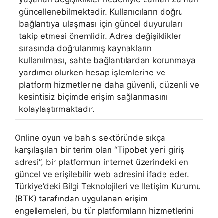
güncellenebilmektedir. Kullanıcıların doğru
bağlantıya ulaşması için güncel duyuruları
takip etmesi önemlidir. Adres değişiklikleri
sırasında doğrulanmış kaynakların
kullanılması, sahte bağlantılardan korunmaya
yardımcı olurken hesap işlemlerine ve
platform hizmetlerine daha güvenli, düzenli ve
kesintisiz biçimde erişim sağlanmasını
kolaylaştırmaktadır.
Online oyun ve bahis sektöründe sıkça
karşılaşılan bir terim olan “Tipobet yeni giriş
adresi”, bir platformun internet üzerindeki en
güncel ve erişilebilir web adresini ifade eder.
Türkiye’deki Bilgi Teknolojileri ve İletişim Kurumu
(BTK) tarafından uygulanan erişim
engellemeleri, bu tür platformların hizmetlerini