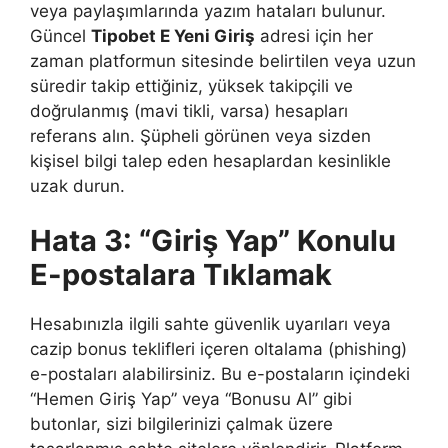
veya paylaşımlarında yazım hataları bulunur.
Güncel
Tipobet E Yeni Giriş
adresi için her
zaman platformun sitesinde belirtilen veya uzun
süredir takip ettiğiniz, yüksek takipçili ve
doğrulanmış (mavi tikli, varsa) hesapları
referans alın. Şüpheli görünen veya sizden
kişisel bilgi talep eden hesaplardan kesinlikle
uzak durun.
Hata 3: “Giriş Yap” Konulu
E-postalara Tıklamak
Hesabınızla ilgili sahte güvenlik uyarıları veya
cazip bonus teklifleri içeren oltalama (phishing)
e-postaları alabilirsiniz. Bu e-postaların içindeki
“Hemen Giriş Yap” veya “Bonusu Al” gibi
butonlar, sizi bilgilerinizi çalmak üzere