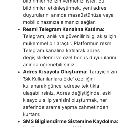
bildirimlerine izin vermenizi ister. Bu
bildirimleri etkinleştirmek, yeni adres
duyurularını anında masaüstünüze veya
mobil cihazınıza almanızı sağlar.
Resmi Telegram Kanalına Katılma:
Telegram, anlık ve güvenilir bilgi akışı için
mükemmel bir araçtır. Platformun resmi
Telegram kanalına katılarak adres
değişikliklerini ve özel bonus duyurularını
anında öğrenebilirsiniz.
Adres Kısayolu Oluşturma:
Tarayıcınızın
‘Sık Kullanılanlara Ekle’ özelliğini
kullanarak güncel adrese tek tıkla
ulaşabilirsiniz. Adres değiştiğinde, eski
kısayolu silip yenisini oluşturmak, her
seferinde arama yapma zahmetinden
kurtarır.
SMS Bilgilendirme Sistemine Kaydolma: