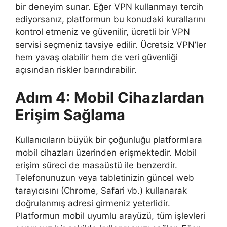
bir deneyim sunar. Eğer VPN kullanmayı tercih
ediyorsanız, platformun bu konudaki kurallarını
kontrol etmeniz ve güvenilir, ücretli bir VPN
servisi seçmeniz tavsiye edilir. Ücretsiz VPN’ler
hem yavaş olabilir hem de veri güvenliği
açısından riskler barındırabilir.
Adım 4: Mobil Cihazlardan
Erişim Sağlama
Kullanıcıların büyük bir çoğunluğu platformlara
mobil cihazları üzerinden erişmektedir. Mobil
erişim süreci de masaüstü ile benzerdir.
Telefonunuzun veya tabletinizin güncel web
tarayıcısını (Chrome, Safari vb.) kullanarak
doğrulanmış adresi girmeniz yeterlidir.
Platformun mobil uyumlu arayüzü, tüm işlevleri