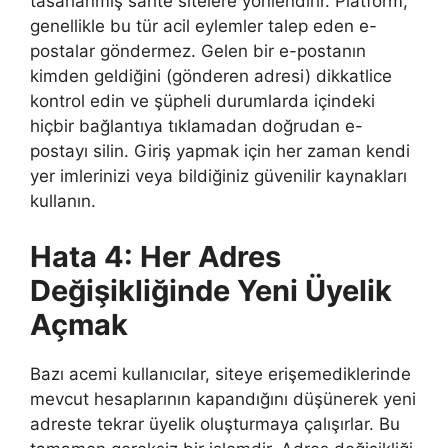
tasarlanmış sahte sitelere yönlendirir. Platform,
genellikle bu tür acil eylemler talep eden e-
postalar göndermez. Gelen bir e-postanın
kimden geldiğini (gönderen adresi) dikkatlice
kontrol edin ve şüpheli durumlarda içindeki
hiçbir bağlantıya tıklamadan doğrudan e-
postayı silin. Giriş yapmak için her zaman kendi
yer imlerinizi veya bildiğiniz güvenilir kaynakları
kullanın.
Hata 4: Her Adres
Değişikliğinde Yeni Üyelik
Açmak
Bazı acemi kullanıcılar, siteye erişemediklerinde
mevcut hesaplarının kapandığını düşünerek yeni
adreste tekrar üyelik oluşturmaya çalışırlar. Bu