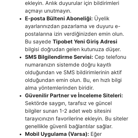
ekleyin. Anlık duyurular için bildirimleri
açmayı unutmayın.
E-posta Bülteni Aboneliği:
Üyelik
ayarlarınızdan pazarlama ve duyuru e-
postalarına izin verdiğinizden emin olun.
Bu sayede
Tipobet Yeni Giriş Adresi
bilgisi doğrudan gelen kutunuza düşer.
SMS Bilgilendirme Servisi:
Cep telefonu
numaranızın sistemde doğru kayıtlı
olduğundan ve SMS bildirimlerinin aktif
olduğundan emin olun. Bu, en hızlı bilgi
alma yöntemlerinden biridir.
Güvenilir Partner ve İnceleme Siteleri:
Sektörde saygın, tarafsız ve güncel
bilgiler sunan 1-2 adet web sitesini
tarayıcınızın favorilerine ekleyin. Bu siteler
genellikle güvenli bağlantılar sağlar.
Mobil Uygulama (Varsa):
Eğer