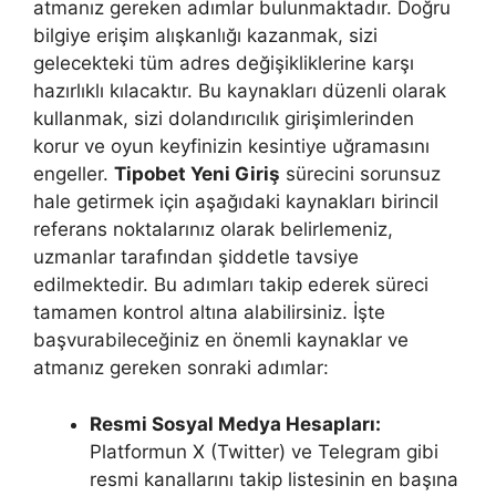
atmanız gereken adımlar bulunmaktadır. Doğru
bilgiye erişim alışkanlığı kazanmak, sizi
gelecekteki tüm adres değişikliklerine karşı
hazırlıklı kılacaktır. Bu kaynakları düzenli olarak
kullanmak, sizi dolandırıcılık girişimlerinden
korur ve oyun keyfinizin kesintiye uğramasını
engeller.
Tipobet Yeni Giriş
sürecini sorunsuz
hale getirmek için aşağıdaki kaynakları birincil
referans noktalarınız olarak belirlemeniz,
uzmanlar tarafından şiddetle tavsiye
edilmektedir. Bu adımları takip ederek süreci
tamamen kontrol altına alabilirsiniz. İşte
başvurabileceğiniz en önemli kaynaklar ve
atmanız gereken sonraki adımlar:
Resmi Sosyal Medya Hesapları:
Platformun X (Twitter) ve Telegram gibi
resmi kanallarını takip listesinin en başına