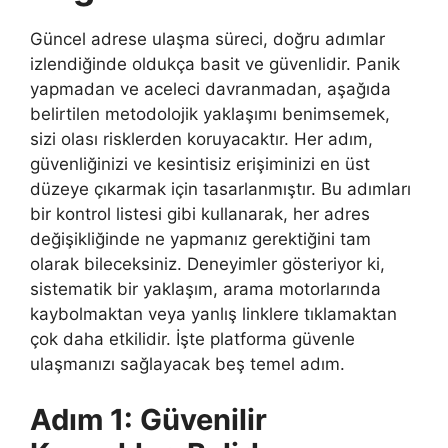
Güncel adrese ulaşma süreci, doğru adımlar
izlendiğinde oldukça basit ve güvenlidir. Panik
yapmadan ve aceleci davranmadan, aşağıda
belirtilen metodolojik yaklaşımı benimsemek,
sizi olası risklerden koruyacaktır. Her adım,
güvenliğinizi ve kesintisiz erişiminizi en üst
düzeye çıkarmak için tasarlanmıştır. Bu adımları
bir kontrol listesi gibi kullanarak, her adres
değişikliğinde ne yapmanız gerektiğini tam
olarak bileceksiniz. Deneyimler gösteriyor ki,
sistematik bir yaklaşım, arama motorlarında
kaybolmaktan veya yanlış linklere tıklamaktan
çok daha etkilidir. İşte platforma güvenle
ulaşmanızı sağlayacak beş temel adım.
Adım 1: Güvenilir