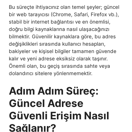
Bu süreçte ihtiyacınız olan temel şeyler; güncel
bir web tarayıcısı (Chrome, Safari, Firefox vb.),
stabil bir internet bağlantısı ve en önemlisi,
doğru bilgi kaynaklarına nasıl ulaşacağınızı
bilmektir. Güvenilir kaynaklara göre, bu adres
değişiklikleri sırasında kullanıcı hesapları,
bakiyeler ve kişisel bilgiler tamamen güvende
kalır ve yeni adrese eksiksiz olarak taşınır.
Önemli olan, bu geçiş sırasında sahte veya
dolandırıcı sitelere yönlenmemektir.
Adım Adım Süreç:
Güncel Adrese
Güvenli Erişim Nasıl
Sağlanır?