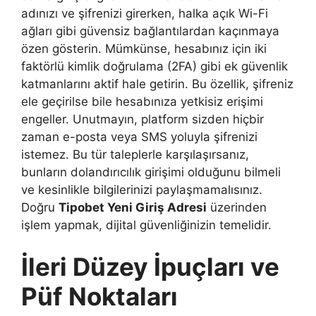
adınızı ve şifrenizi girerken, halka açık Wi-Fi
ağları gibi güvensiz bağlantılardan kaçınmaya
özen gösterin. Mümkünse, hesabınız için iki
faktörlü kimlik doğrulama (2FA) gibi ek güvenlik
katmanlarını aktif hale getirin. Bu özellik, şifreniz
ele geçirilse bile hesabınıza yetkisiz erişimi
engeller. Unutmayın, platform sizden hiçbir
zaman e-posta veya SMS yoluyla şifrenizi
istemez. Bu tür taleplerle karşılaşırsanız,
bunların dolandırıcılık girişimi olduğunu bilmeli
ve kesinlikle bilgilerinizi paylaşmamalısınız.
Doğru
Tipobet Yeni Giriş Adresi
üzerinden
işlem yapmak, dijital güvenliğinizin temelidir.
İleri Düzey İpuçları ve
Püf Noktaları