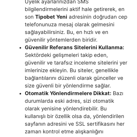
Üyelik ayarlarınızdan SMS
bilgilendirmelerini aktif hale getirerek, en
son
Tipobet Yeni
adresinin doğrudan cep
telefonunuza mesaj olarak gelmesini
sağlayabilirsiniz. Bu, en hızlı ve en
güvenilir yöntemlerden biridir.
Güvenilir Referans Sitelerini Kullanma:
Sektördeki gelişmeleri takip eden,
güvenilir ve tarafsız inceleme sitelerini yer
imlerinize ekleyin. Bu siteler, genellikle
bağlantılarını düzenli olarak günceller ve
size güvenli bir yönlendirme sağlar.
Otomatik Yönlendirmelere Dikkat:
Bazı
durumlarda eski adres, sizi otomatik
olarak yenisine yönlendirebilir. Bu
kullanışlı bir özellik olsa da, yönlendirilen
sayfanın adresini ve SSL sertifikasını her
zaman kontrol etme alışkanlığını