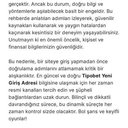
gerçektir. Ancak bu durum, doğru bilgi ve
yöntemlerle aşılabilecek basit bir engeldir. Bu
rehberde anlatılan adımları izleyerek, güvenilir
kaynakları kullanarak ve yaygın hatalardan
kaçınarak kesintisiz bir deneyim yaşayabilirsiniz.
Unutmayın ki en önemli öncelik, kişisel ve
finansal bilgilerinizin güvenliğidir.
Bu nedenle, bir siteye giriş yapmadan önce
doğrulama adımlarını atlamamak kritik bir
alışkanlıktır. En güncel ve doğru
Tipobet Yeni
Giriş Adresi
bilgisine ulaşmak için her zaman
resmi kanalları tercih edin ve şüpheli
bağlantılardan uzak durun. Bilinçli ve dikkatli
davrandığınız sürece, bu dinamik süreçte her
zaman kontrol sizde olacaktır. Bol şans ve keyifli
oyunlar!