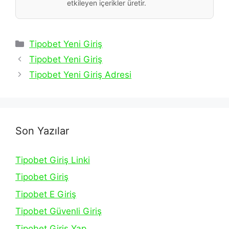
etkileyen içerikler üretir.
Kategoriler
Tipobet Yeni Giriş
Tipobet Yeni Giriş
Tipobet Yeni Giriş Adresi
Son Yazılar
Tipobet Giriş Linki
Tipobet Giriş
Tipobet E Giriş
Tipobet Güvenli Giriş
Tipobet Giriş Yap