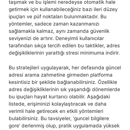
taşımak ve bu işlemi neredeyse otomatik hale
getirmek için kullanabileceğiniz bazı ileri düzey
ipuçları ve püf noktaları bulunmaktadır. Bu
yöntemler, sadece zaman kazanmanızı
sağlamakla kalmaz, aynı zamanda güvenlik
seviyenizi de artırır. Deneyimli kullanıcılar
tarafından sıkça tercih edilen bu taktikler, adres
değişikliklerinin yarattığı stresi minimuma indirir.
Bu stratejileri uygulayarak, her defasında güncel
adresi arama zahmetine girmeden platforma
kesintisiz bir şekilde bağlanabilirsiniz. Özellikle
adres değişikliklerinin sık yaşandığı dönemlerde
bu ipuçları hayat kurtarıcı olabilir. Aşağıdaki
listede, erişiminizi kolaylaştıracak ve daha
verimli hale getirecek en etkili yöntemleri
bulabilirsiniz. Bu tavsiyeler, ‘guncel bilgilere
gore’ derlenmiş olup, pratik uygulamada yüksek