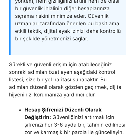
yöntem, hem gizliliğinizi artırır hem de olası
bir güvenlik ihlalinin diğer hesaplarınıza
sıçrama riskini minimize eder. Güvenlik
uzmanları tarafından önerilen bu basit ama
etkili taktik, dijital ayak izinizi daha kontrollü
bir şekilde yönetmenizi sağlar.
Sürekli ve güvenli erişim için atabileceğiniz
sonraki adımları özetleyen aşağıdaki kontrol
listesi, size bir yol haritası sunacaktır. Bu
adımları düzenli olarak gözden geçirmek, dijital
hijyeninizi korumanıza yardımcı olur.
Hesap Şifrenizi Düzenli Olarak
Değiştirin:
Güvenliğinizi artırmak için
şifrenizi her 3-6 ayda bir, tahmin edilmesi
zor ve karmaşık bir parola ile güncelleyin.