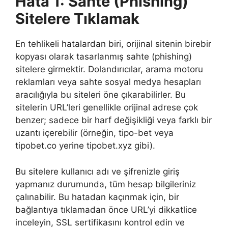
Hata 1: Sahte (Phishing)
Sitelere Tıklamak
En tehlikeli hatalardan biri, orijinal sitenin birebir
kopyası olarak tasarlanmış sahte (phishing)
sitelere girmektir. Dolandırıcılar, arama motoru
reklamları veya sahte sosyal medya hesapları
aracılığıyla bu siteleri öne çıkarabilirler. Bu
sitelerin URL’leri genellikle orijinal adrese çok
benzer; sadece bir harf değişikliği veya farklı bir
uzantı içerebilir (örneğin, tipo-bet veya
tipobet.co yerine tipobet.xyz gibi).
Bu sitelere kullanıcı adı ve şifrenizle giriş
yapmanız durumunda, tüm hesap bilgileriniz
çalınabilir. Bu hatadan kaçınmak için, bir
bağlantıya tıklamadan önce URL’yi dikkatlice
inceleyin, SSL sertifikasını kontrol edin ve