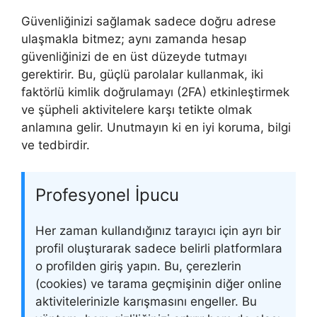
Güvenliğinizi sağlamak sadece doğru adrese
ulaşmakla bitmez; aynı zamanda hesap
güvenliğinizi de en üst düzeyde tutmayı
gerektirir. Bu, güçlü parolalar kullanmak, iki
faktörlü kimlik doğrulamayı (2FA) etkinleştirmek
ve şüpheli aktivitelere karşı tetikte olmak
anlamına gelir. Unutmayın ki en iyi koruma, bilgi
ve tedbirdir.
Profesyonel İpucu
Her zaman kullandığınız tarayıcı için ayrı bir
profil oluşturarak sadece belirli platformlara
o profilden giriş yapın. Bu, çerezlerin
(cookies) ve tarama geçmişinin diğer online
aktivitelerinizle karışmasını engeller. Bu