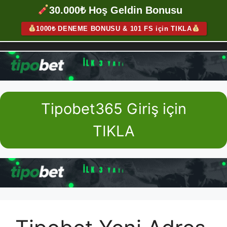
İçeriğe
30.000₺ Hoş Geldin Bonusu
atla
Menü
1000₺ DENEME BONUSU & 101 FS için TIKLA
Tipobet365 Giriş için
TIKLA