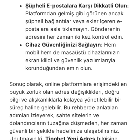
Şüpheli E-postalara Karşı Dikkatli Olun:
Platformdan gelmiş gibi görünen ancak
şüpheli bağlantılar veya ekler içeren e-
postalara asla tıklamayın. Gönderenin
adresini her zaman iki kez kontrol edin.
Cihaz Güvenliğinizi Sağlayın:
Hem
mobil hem de masaüstü cihazlarınızın
ekran kilidi ve güvenlik yazılımlarıyla
korunduğundan emin olun.
Sonuç olarak, online platformlara erişimdeki en
büyük zorluk olan adres değişiklikleri, doğru
bilgi ve alışkanlıklarla kolayca yönetilebilir bir
süreç haline gelebilir. Bu rehberde anlatılan
adımları izleyerek, sahte sitelerin ve
dolandırıcıların tuzağına düşmeden, her zaman
güvenli bir şekilde hedefinize ulaşabilirsiniz.
Unutmayın ki,
Tipobet Yeni Adres
bilgisine