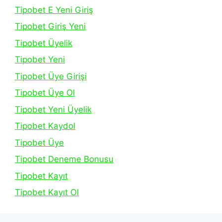
Tipobet E Yeni Giriş
Tipobet Giriş Yeni
Tipobet Üyelik
Tipobet Yeni
Tipobet Üye Girişi
Tipobet Üye Ol
Tipobet Yeni Üyelik
Tipobet Kaydol
Tipobet Üye
Tipobet Deneme Bonusu
Tipobet Kayıt
Tipobet Kayıt Ol