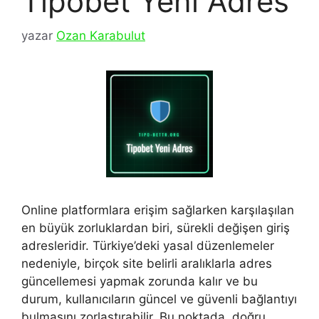
Tipobet Yeni Adres
yazar
Ozan Karabulut
Online platformlara erişim sağlarken karşılaşılan
en büyük zorluklardan biri, sürekli değişen giriş
adresleridir. Türkiye’deki yasal düzenlemeler
nedeniyle, birçok site belirli aralıklarla adres
güncellemesi yapmak zorunda kalır ve bu
durum, kullanıcıların güncel ve güvenli bağlantıyı
bulmasını zorlaştırabilir. Bu noktada, doğru