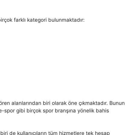
birçok farklı kategori bulunmaktadır:
gören alanlarından biri olarak öne çıkmaktadır. Bunun
 e-spor gibi birçok spor branşına yönelik bahis
biri de kullanıcıların tüm hizmetlere tek hesap