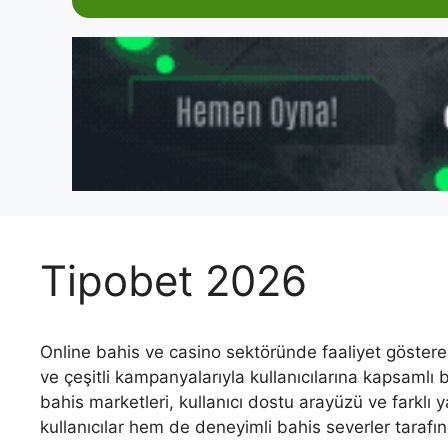
Tipobet 2026
Online bahis ve casino sektöründe faaliyet gösteren
ve çeşitli kampanyalarıyla kullanıcılarına kapsamlı
bahis marketleri, kullanıcı dostu arayüzü ve farklı
kullanıcılar hem de deneyimli bahis severler tarafı