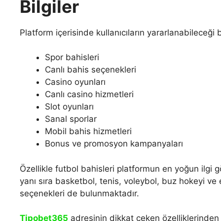
Bilgiler
Platform içerisinde kullanıcıların yararlanabileceği 
Spor bahisleri
Canlı bahis seçenekleri
Casino oyunları
Canlı casino hizmetleri
Slot oyunları
Sanal sporlar
Mobil bahis hizmetleri
Bonus ve promosyon kampanyaları
Özellikle futbol bahisleri platformun en yoğun ilgi 
yanı sıra basketbol, tenis, voleybol, buz hokeyi ve
seçenekleri de bulunmaktadır.
Tipobet365
adresinin dikkat çeken özelliklerinden 