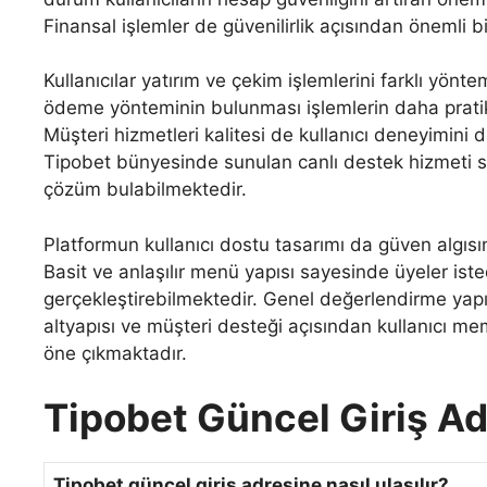
Finansal işlemler de güvenilirlik açısından önemli bir
Kullanıcılar yatırım ve çekim işlemlerini farklı yönte
ödeme yönteminin bulunması işlemlerin daha prati
Müşteri hizmetleri kalitesi de kullanıcı deneyimini 
Tipobet bünyesinde sunulan canlı destek hizmeti sa
çözüm bulabilmektedir.
Platformun kullanıcı dostu tasarımı da güven algısı
Basit ve anlaşılır menü yapısı sayesinde üyeler isted
gerçekleştirebilmektedir. Genel değerlendirme yapıl
altyapısı ve müşteri desteği açısından kullanıcı me
öne çıkmaktadır.
Tipobet Güncel Giriş Ad
Tipobet güncel giriş adresine nasıl ulaşılır?