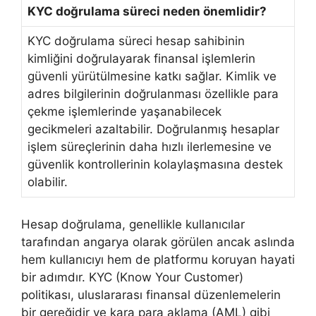
KYC doğrulama süreci neden önemlidir?
KYC doğrulama süreci hesap sahibinin
kimliğini doğrulayarak finansal işlemlerin
güvenli yürütülmesine katkı sağlar. Kimlik ve
adres bilgilerinin doğrulanması özellikle para
çekme işlemlerinde yaşanabilecek
gecikmeleri azaltabilir. Doğrulanmış hesaplar
işlem süreçlerinin daha hızlı ilerlemesine ve
güvenlik kontrollerinin kolaylaşmasına destek
olabilir.
Hesap doğrulama, genellikle kullanıcılar
tarafından angarya olarak görülen ancak aslında
hem kullanıcıyı hem de platformu koruyan hayati
bir adımdır. KYC (Know Your Customer)
politikası, uluslararası finansal düzenlemelerin
bir gereğidir ve kara para aklama (AML) gibi