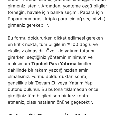
girmeniz istenir. Ardından, yönteme özgü bilgiler
(örneğin, havale için banka seçimi, Papara için
Papara numarası, kripto para için ağ seçimi vb.)
girmeniz gerekebilir.
Bu formu doldururken dikkat edilmesi gereken
en kritik nokta, tüm bilgilerin %100 doğru ve
eksiksiz olmasıdır. Özellikle yatırım tutarını
girerken, seçtiğiniz yöntemin minimum ve
maksimum
Tipobet Para Yatırma
limitleri
dahilinde bir rakam yazdığınızdan emin
olmalısınız. Formu doldurduktan sonra,
genellikle bir ‘Devam Et’ veya ‘Yatırım Yap’
butonu bulunur. Bu butona tıklamadan önce
girdiğiniz tüm bilgileri son bir kez kontrol
etmeniz, olası hataların önüne geçecektir.