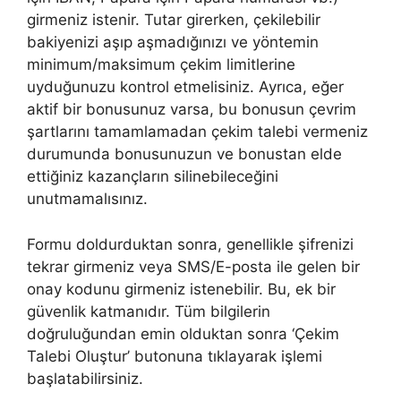
girmeniz istenir. Tutar girerken, çekilebilir
bakiyenizi aşıp aşmadığınızı ve yöntemin
minimum/maksimum çekim limitlerine
uyduğunuzu kontrol etmelisiniz. Ayrıca, eğer
aktif bir bonusunuz varsa, bu bonusun çevrim
şartlarını tamamlamadan çekim talebi vermeniz
durumunda bonusunuzun ve bonustan elde
ettiğiniz kazançların silinebileceğini
unutmamalısınız.
Formu doldurduktan sonra, genellikle şifrenizi
tekrar girmeniz veya SMS/E-posta ile gelen bir
onay kodunu girmeniz istenebilir. Bu, ek bir
güvenlik katmanıdır. Tüm bilgilerin
doğruluğundan emin olduktan sonra ‘Çekim
Talebi Oluştur’ butonuna tıklayarak işlemi
başlatabilirsiniz.