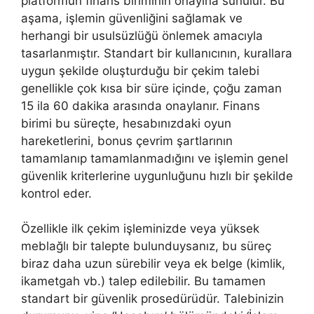
platformun finans biriminin onayına sunulur. Bu
aşama, işlemin güvenliğini sağlamak ve
herhangi bir usulsüzlüğü önlemek amacıyla
tasarlanmıştır. Standart bir kullanıcının, kurallara
uygun şekilde oluşturduğu bir çekim talebi
genellikle çok kısa bir süre içinde, çoğu zaman
15 ila 60 dakika arasında onaylanır. Finans
birimi bu süreçte, hesabınızdaki oyun
hareketlerini, bonus çevrim şartlarının
tamamlanıp tamamlanmadığını ve işlemin genel
güvenlik kriterlerine uygunluğunu hızlı bir şekilde
kontrol eder.
Özellikle ilk çekim işleminizde veya yüksek
meblağlı bir talepte bulunduysanız, bu süreç
biraz daha uzun sürebilir veya ek belge (kimlik,
ikametgah vb.) talep edilebilir. Bu tamamen
standart bir güvenlik prosedürüdür. Talebinizin