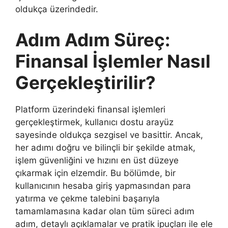
oldukça üzerindedir.
Adım Adım Süreç:
Finansal İşlemler Nasıl
Gerçekleştirilir?
Platform üzerindeki finansal işlemleri
gerçekleştirmek, kullanıcı dostu arayüz
sayesinde oldukça sezgisel ve basittir. Ancak,
her adımı doğru ve bilinçli bir şekilde atmak,
işlem güvenliğini ve hızını en üst düzeye
çıkarmak için elzemdir. Bu bölümde, bir
kullanıcının hesaba giriş yapmasından para
yatırma ve çekme talebini başarıyla
tamamlamasına kadar olan tüm süreci adım
adım, detaylı açıklamalar ve pratik ipuçları ile ele