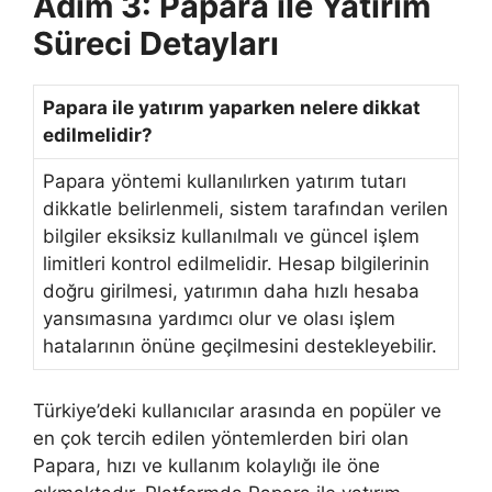
Adım 3: Papara ile Yatırım
Süreci Detayları
Papara ile yatırım yaparken nelere dikkat
edilmelidir?
Papara yöntemi kullanılırken yatırım tutarı
dikkatle belirlenmeli, sistem tarafından verilen
bilgiler eksiksiz kullanılmalı ve güncel işlem
limitleri kontrol edilmelidir. Hesap bilgilerinin
doğru girilmesi, yatırımın daha hızlı hesaba
yansımasına yardımcı olur ve olası işlem
hatalarının önüne geçilmesini destekleyebilir.
Türkiye’deki kullanıcılar arasında en popüler ve
en çok tercih edilen yöntemlerden biri olan
Papara, hızı ve kullanım kolaylığı ile öne