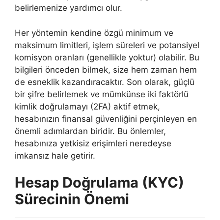
belirlemenize yardımcı olur.
Her yöntemin kendine özgü minimum ve
maksimum limitleri, işlem süreleri ve potansiyel
komisyon oranları (genellikle yoktur) olabilir. Bu
bilgileri önceden bilmek, size hem zaman hem
de esneklik kazandıracaktır. Son olarak, güçlü
bir şifre belirlemek ve mümkünse iki faktörlü
kimlik doğrulamayı (2FA) aktif etmek,
hesabınızın finansal güvenliğini perçinleyen en
önemli adımlardan biridir. Bu önlemler,
hesabınıza yetkisiz erişimleri neredeyse
imkansız hale getirir.
Hesap Doğrulama (KYC)
Sürecinin Önemi