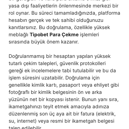
yasa dışı faaliyetlerin önlenmesinde merkezi bir
rol oynar. Bu süreci tamamladığınızda, platforma
hesabın gerçek ve tek sahibi olduğunuzu
kanıtlarsınız. Bu doğrulama, özellikle yüksek
meblağlı
Tipobet Para Çekme
işlemleri
sırasında büyük önem kazanır.
Doğrulanmamış bir hesaptan yapılan yüksek
tutarlı çekim talepleri, güvenlik protokolleri
gereği ek incelemelere tabi tutulabilir ve bu da
işlem süresini uzatabilir. Doğrulama için
genellikle kimlik kartı, pasaport veya ehliyet gibi
fotoğraflı bir kimlik belgesinin ön ve arka
yüzünün net bir kopyası istenir. Bunun yanı sıra,
ikametgahınızı teyit etmek amacıyla adınıza
düzenlenmiş son üç aya ait bir fatura (elektrik,
su, internet) veya resmi bir ikametgah belgesi
talep edilebilir.