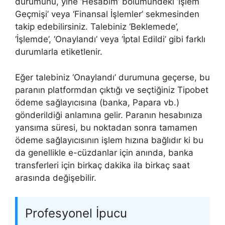
durumunu, yine ‘Hesabım’ bölümündeki ‘İşlem
Geçmişi’ veya ‘Finansal İşlemler’ sekmesinden
takip edebilirsiniz. Talebiniz ‘Beklemede’,
‘İşlemde’, ‘Onaylandı’ veya ‘İptal Edildi’ gibi farklı
durumlarla etiketlenir.
Eğer talebiniz ‘Onaylandı’ durumuna geçerse, bu
paranın platformdan çıktığı ve seçtiğiniz Tipobet
ödeme sağlayıcısına (banka, Papara vb.)
gönderildiği anlamına gelir. Paranın hesabınıza
yansıma süresi, bu noktadan sonra tamamen
ödeme sağlayıcısının işlem hızına bağlıdır ki bu
da genellikle e-cüzdanlar için anında, banka
transferleri için birkaç dakika ila birkaç saat
arasında değişebilir.
Profesyonel İpucu