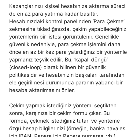
Kazançlarınızı kişisel hesabınıza aktarma süreci
de en az para yatırma kadar basittir.
Hesabınızdaki kontrol panelinden ‘Para Çekme’
sekmesine tıkladığınızda, çekim yapabileceğiniz
yöntemlerin bir listesi görüntülenir. Genellikle
güvenlik nedeniyle, para çekme işlemini daha
önce en az bir kez para yatırdığınız bir yöntemle
yapmanız teşvik edilir. Bu, ‘kapalı döngü’
(closed-loop) olarak bilinen bir güvenlik
politikasıdır ve hesabınızın başkaları tarafından
ele geçirilmesi durumunda paranın yabancı bir
hesaba aktarılmasını önler.
Çekim yapmak istediğiniz yöntemi seçtikten
sonra, karşınıza bir çekim formu çıkar. Bu
formda, çekmek istediğiniz tutarı ve yönteme
özgü hesap bilgilerinizi (örneğin, banka havalesi
için IBAN, Papara için Papara numarası vb.)