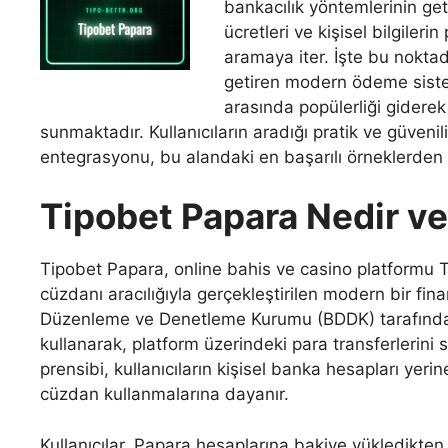
bankacılık yöntemlerinin get
ücretleri ve kişisel bilgiler
aramaya iter. İşte bu noktada
getiren modern ödeme sisteml
arasında popülerliği gidere
sunmaktadır. Kullanıcıların aradığı pratik ve güven
entegrasyonu, bu alandaki en başarılı örneklerden b
Tipobet Papara Nedir ve 
Tipobet Papara, online bahis ve casino platformu Ti
cüzdanı aracılığıyla gerçekleştirilen modern bir fin
Düzenleme ve Denetleme Kurumu (BDDK) tarafından 
kullanarak, platform üzerindeki para transferlerini s
prensibi, kullanıcıların kişisel banka hesapları yerin
cüzdan kullanmalarına dayanır.
Kullanıcılar, Papara hesaplarına bakiye yükledikten