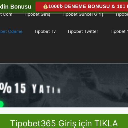
ldin Bonusu
1000₺ DENEME BONUSU & 101 F
et Com
Tipobet Giriş
Tipobet Güncel Giriş
Tipobe
obet Ödeme
Tipobet Tv
Tipobet Twitter
Tipobet 
Tipobet365 Giriş için TIKLA