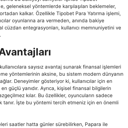
de, geleneksel yöntemlerde karşılaşılan beklemeler,
rtadan kalkar. Özellikle Tipobet Para Yatırma işlemi,
ıcılar oyunlarına ara vermeden, anında bakiye
jital cüzdan entegrasyonları, kullanıcı memnuniyetini ve
.
Avantajları
lanıcılara sayısız avantaj sunarak finansal işlemleri
eme yöntemlerinin aksine, bu sistem modern dünyanın
ğlar. Deneyimler gösteriyor ki, kullanıcılar için en
en güçlü yanıdır. Ayrıca, kişisel finansal bilgilerin
azgeçilmez kılar. Bu özellikler, oyuncuların sadece
 tanır. İşte bu yöntemi tercih etmeniz için en önemli
ri saatler hatta günler sürebilirken, Papara ile