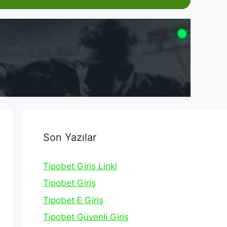
Son Yazılar
Tipobet Giriş Linki
Tipobet Giriş
Tipobet E Giriş
Tipobet Güvenli Giriş