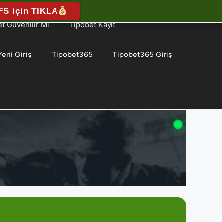
S için TIKLA
t Güvenilir Mi
Tipobet Kayıt
Yeni Giriş
Tipobet365
Tipobet365 Giriş