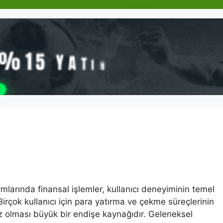
mlarında finansal işlemler, kullanıcı deneyiminin temel
 Birçok kullanıcı için para yatırma ve çekme süreçlerinin
 olması büyük bir endişe kaynağıdır. Geleneksel