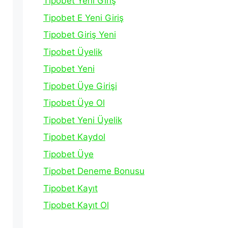
Tipobet Yeni Giriş
Tipobet E Yeni Giriş
Tipobet Giriş Yeni
Tipobet Üyelik
Tipobet Yeni
Tipobet Üye Girişi
Tipobet Üye Ol
Tipobet Yeni Üyelik
Tipobet Kaydol
Tipobet Üye
Tipobet Deneme Bonusu
Tipobet Kayıt
Tipobet Kayıt Ol