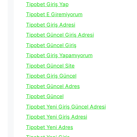
Tipobet Giriş Yap
Tipobet E Giremiyorum
Tipobet Giriş Adresi
Tipobet Güncel Giriş Adresi
Tipobet Güncel Giriş
Tipobet Giriş Yapamıyorum
Tipobet Güncel Site
Tipobet Giriş Güncel
Tipobet Güncel Adres
Tipobet Güncel
Tipobet Yeni Giriş Güncel Adresi
Tipobet Yeni Giriş Adresi
Tipobet Yeni Adres