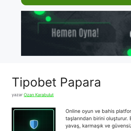
Tipobet Papara
yazar
Ozan Karabulut
Online oyun ve bahis platfor
taşlarından birini oluşturur.
yavaş, karmaşık ve güvensiz