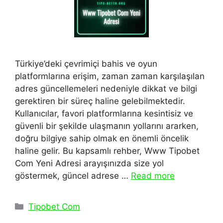
Türkiye’deki çevrimiçi bahis ve oyun
platformlarına erişim, zaman zaman karşılaşılan
adres güncellemeleri nedeniyle dikkat ve bilgi
gerektiren bir süreç haline gelebilmektedir.
Kullanıcılar, favori platformlarına kesintisiz ve
güvenli bir şekilde ulaşmanın yollarını ararken,
doğru bilgiye sahip olmak en önemli öncelik
haline gelir. Bu kapsamlı rehber, Www Tipobet
Com Yeni Adresi arayışınızda size yol
göstermek, güncel adrese …
Read more
Kategoriler
Tipobet Com