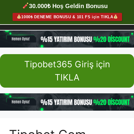
İçeriğe
30.000₺ Hoş Geldin Bonusu
atla
Menü
1000₺ DENEME BONUSU & 101 FS için TIKLA
Tipobet365 Giriş için
TIKLA