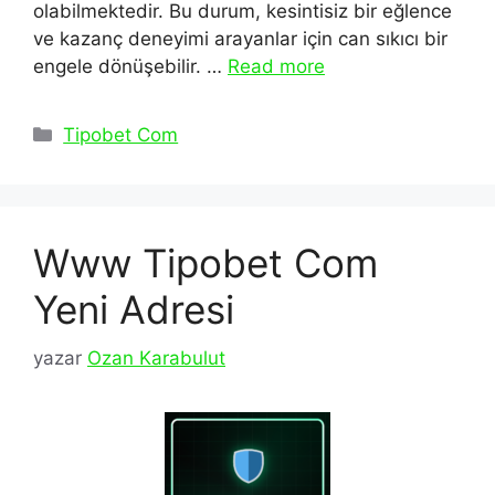
olabilmektedir. Bu durum, kesintisiz bir eğlence
ve kazanç deneyimi arayanlar için can sıkıcı bir
engele dönüşebilir. …
Read more
Kategoriler
Tipobet Com
Www Tipobet Com
Yeni Adresi
yazar
Ozan Karabulut