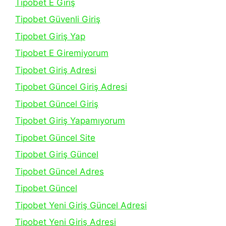
Tipobet E Giriş
Tipobet Güvenli Giriş
Tipobet Giriş Yap
Tipobet E Giremiyorum
Tipobet Giriş Adresi
Tipobet Güncel Giriş Adresi
Tipobet Güncel Giriş
Tipobet Giriş Yapamıyorum
Tipobet Güncel Site
Tipobet Giriş Güncel
Tipobet Güncel Adres
Tipobet Güncel
Tipobet Yeni Giriş Güncel Adresi
Tipobet Yeni Giriş Adresi