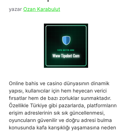
yazar
Ozan Karabulut
Online bahis ve casino dünyasının dinamik
yapısı, kullanıcılar için hem heyecan verici
fırsatlar hem de bazı zorluklar sunmaktadır.
Özellikle Türkiye gibi pazarlarda, platformların
erişim adreslerinin sık sık güncellenmesi,
oyuncuların güvenilir ve doğru adresi bulma
konusunda kafa karışıklığı yaşamasına neden