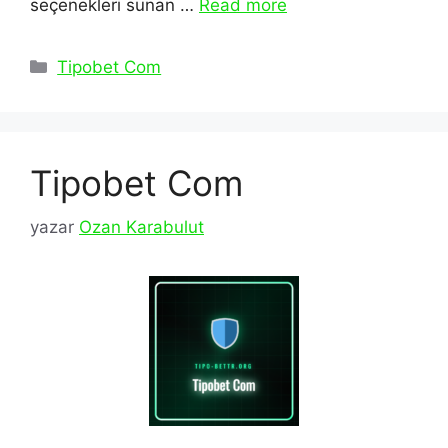
seçenekleri sunan …
Read more
Kategoriler
Tipobet Com
Tipobet Com
yazar
Ozan Karabulut