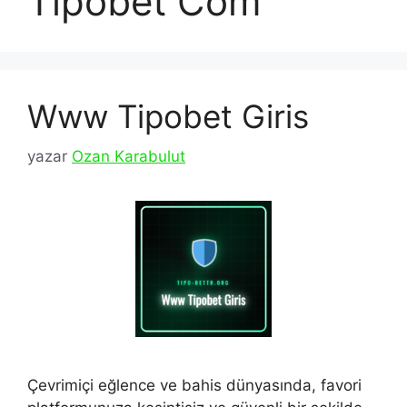
Tipobet Com
Www Tipobet Giris
yazar
Ozan Karabulut
Çevrimiçi eğlence ve bahis dünyasında, favori