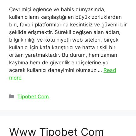
Çevrimiçi eğlence ve bahis dünyasında,
kullanıcıların karşılaştığı en büyük zorluklardan
biri, favori platformlarına kesintisiz ve güvenli bir
şekilde erişmektir. Sürekli değişen alan adları,
bilgi kirliliği ve kötü niyetli web siteleri, birçok
kullanıcı için kafa karıştırıcı ve hatta riskli bir
ortam yaratmaktadır. Bu durum, hem zaman
kaybına hem de güvenlik endişelerine yol
açarak kullanıcı deneyimini olumsuz …
Read
more
Kategoriler
Tipobet Com
Www Tipobet Com