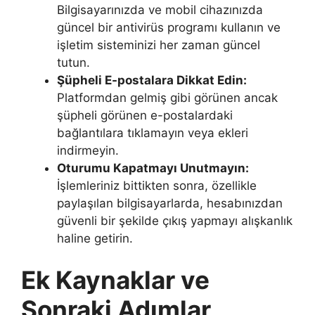
Bilgisayarınızda ve mobil cihazınızda
güncel bir antivirüs programı kullanın ve
işletim sisteminizi her zaman güncel
tutun.
Şüpheli E-postalara Dikkat Edin:
Platformdan gelmiş gibi görünen ancak
şüpheli görünen e-postalardaki
bağlantılara tıklamayın veya ekleri
indirmeyin.
Oturumu Kapatmayı Unutmayın:
İşlemleriniz bittikten sonra, özellikle
paylaşılan bilgisayarlarda, hesabınızdan
güvenli bir şekilde çıkış yapmayı alışkanlık
haline getirin.
Ek Kaynaklar ve
Sonraki Adımlar