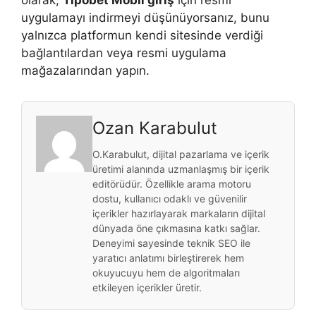
olarak,
Tipobet Mobil giriş
için resmi
uygulamayı indirmeyi düşünüyorsanız, bunu
yalnızca platformun kendi sitesinde verdiği
bağlantılardan veya resmi uygulama
mağazalarından yapın.
Ozan Karabulut
O.Karabulut, dijital pazarlama ve içerik
üretimi alanında uzmanlaşmış bir içerik
editörüdür. Özellikle arama motoru
dostu, kullanıcı odaklı ve güvenilir
içerikler hazırlayarak markaların dijital
dünyada öne çıkmasına katkı sağlar.
Deneyimi sayesinde teknik SEO ile
yaratıcı anlatımı birleştirerek hem
okuyucuyu hem de algoritmaları
etkileyen içerikler üretir.