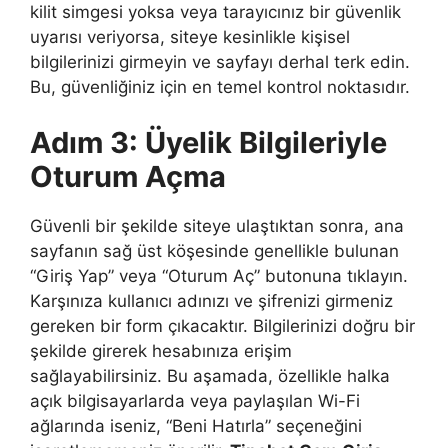
kilit simgesi yoksa veya tarayıcınız bir güvenlik
uyarısı veriyorsa, siteye kesinlikle kişisel
bilgilerinizi girmeyin ve sayfayı derhal terk edin.
Bu, güvenliğiniz için en temel kontrol noktasıdır.
Adım 3: Üyelik Bilgileriyle
Oturum Açma
Güvenli bir şekilde siteye ulaştıktan sonra, ana
sayfanın sağ üst köşesinde genellikle bulunan
“Giriş Yap” veya “Oturum Aç” butonuna tıklayın.
Karşınıza kullanıcı adınızı ve şifrenizi girmeniz
gereken bir form çıkacaktır. Bilgilerinizi doğru bir
şekilde girerek hesabınıza erişim
sağlayabilirsiniz. Bu aşamada, özellikle halka
açık bilgisayarlarda veya paylaşılan Wi-Fi
ağlarında iseniz, “Beni Hatırla” seçeneğini