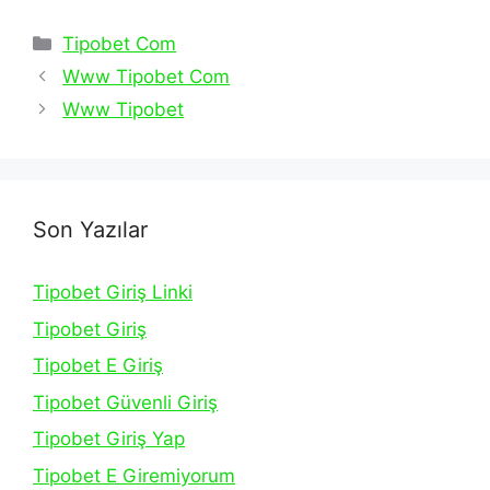
Kategoriler
Tipobet Com
Www Tipobet Com
Www Tipobet
Son Yazılar
Tipobet Giriş Linki
Tipobet Giriş
Tipobet E Giriş
Tipobet Güvenli Giriş
Tipobet Giriş Yap
Tipobet E Giremiyorum