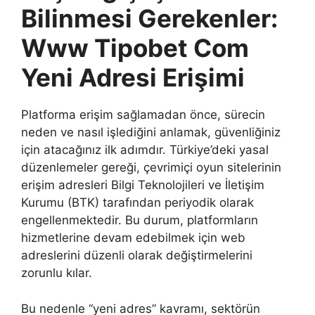
Bilinmesi Gerekenler:
Www Tipobet Com
Yeni Adresi Erişimi
Platforma erişim sağlamadan önce, sürecin
neden ve nasıl işlediğini anlamak, güvenliğiniz
için atacağınız ilk adımdır. Türkiye’deki yasal
düzenlemeler gereği, çevrimiçi oyun sitelerinin
erişim adresleri Bilgi Teknolojileri ve İletişim
Kurumu (BTK) tarafından periyodik olarak
engellenmektedir. Bu durum, platformların
hizmetlerine devam edebilmek için web
adreslerini düzenli olarak değiştirmelerini
zorunlu kılar.
Bu nedenle “yeni adres” kavramı, sektörün