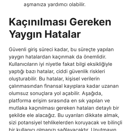
aşmanıza yardımcı olabilir.
Kaçınılması Gereken
Yaygın Hatalar
Güvenli giriş süreci kadar, bu süreçte yapılan
yaygın hatalardan kaçınmak da önemlidir.
Kullanıcıların iyi niyetle fakat bilgi eksikliğiyle
yaptığı bazı hatalar, ciddi güvenlik riskleri
oluşturabilir. Bu hatalar, kişisel verilerin
çalınmasından finansal kayıplara kadar uzanan
olumsuz sonuçlara yol açabilir. Aşağıda,
platforma erişim sırasında en sık yapılan ve
mutlaka kaçınılması gereken hataları detaylı bir
şekilde ele alacağız. Bu uyarıları dikkate almak,
sizi potansiyel tehlikelerden koruyacak ve bilinçli
bir kullanıcı olmanızı sağlayacaktır. Unutmayın,