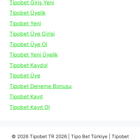
Tipobet Giriş Yeni
Tipobet Üyelik
Tipobet Yeni
Tipobet Üye Girişi
Tipobet Üye Ol
Tipobet Yeni Üyelik
Tipobet Kaydol
Tipobet Üye
Tipobet Deneme Bonusu
Tipobet Kayıt
Tipobet Kayıt Ol
© 2026 Tipobet TR 2026 | Tipo Bet Türkiye | Tipobet