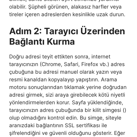
olabilir. Şüpheli görünen, alakasız harfler veya
tireler içeren adreslerden kesinlikle uzak durun.
Adım 2: Tarayıcı Üzerinden
Bağlantı Kurma
Doğru adresi teyit ettikten sonra, internet
tarayıcınızın (Chrome, Safari, Firefox vb.) adres
çubuğuna bu adresi manuel olarak yazın veya
resmi kanaldan kopyalayıp yapıştırın. Arama
motoru sonuçlarından tıklamak yerine doğrudan
adresi girmek, sizi araya girebilecek kötü niyetli
yönlendirmelerden korur. Sayfa yüklendiğinde,
tarayıcınızın adres çubuğunda bir kilit simgesi ()
olup olmadığını kontrol edin. Bu simge, siteyle
aranızdaki bağlantının SSL sertifikası ile
şifrelendiğini ve güvenli olduğunu gösterir. Eğer