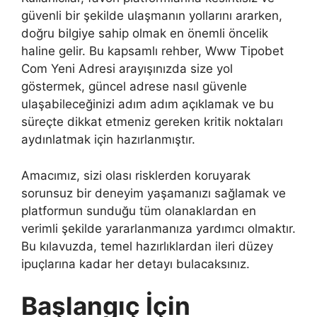
güvenli bir şekilde ulaşmanın yollarını ararken,
doğru bilgiye sahip olmak en önemli öncelik
haline gelir. Bu kapsamlı rehber, Www Tipobet
Com Yeni Adresi arayışınızda size yol
göstermek, güncel adrese nasıl güvenle
ulaşabileceğinizi adım adım açıklamak ve bu
süreçte dikkat etmeniz gereken kritik noktaları
aydınlatmak için hazırlanmıştır.
Amacımız, sizi olası risklerden koruyarak
sorunsuz bir deneyim yaşamanızı sağlamak ve
platformun sunduğu tüm olanaklardan en
verimli şekilde yararlanmanıza yardımcı olmaktır.
Bu kılavuzda, temel hazırlıklardan ileri düzey
ipuçlarına kadar her detayı bulacaksınız.
Başlangıç İçin