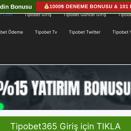
ldin Bonusu
1000₺ DENEME BONUSU & 101 F
et Com
Tipobet Giriş
Tipobet Güncel Giriş
Tipobe
obet Ödeme
Tipobet Tv
Tipobet Twitter
Tipobet 
Tipobet365 Giriş için TIKLA