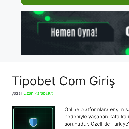
Tipobet Com Giriş
yazar
Ozan Karabulut
Online platformlara erişim s
nedeniyle yaşanan kafa karış
sorunudur. Özellikle Türkiye