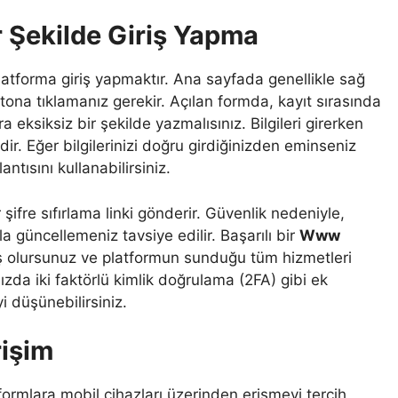
r Şekilde Giriş Yapma
atforma giriş yapmaktır. Ana sayfada genellikle sağ
ona tıklamanız gerekir. Açılan formda, kayıt sırasında
lara eksiksiz bir şekilde yazmalısınız. Bilgileri girerken
ir. Eğer bilgilerinizi doğru girdiğinizden eminseniz
tısını kullanabilirsiniz.
 şifre sıfırlama linki gönderir. Güvenlik nedeniyle,
la güncellemeniz tavsiye edilir. Başarılı bir
Www
ş olursunuz ve platformun sunduğu tüm hizmetleri
zda iki faktörlü kimlik doğrulama (2FA) gibi ek
i düşünebilirsiniz.
rişim
ormlara mobil cihazları üzerinden erişmeyi tercih