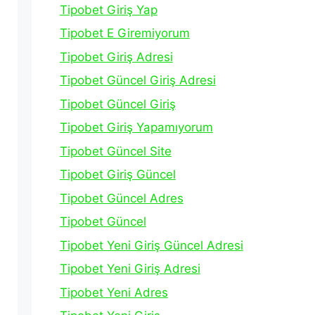
Tipobet Giriş Yap
Tipobet E Giremiyorum
Tipobet Giriş Adresi
Tipobet Güncel Giriş Adresi
Tipobet Güncel Giriş
Tipobet Giriş Yapamıyorum
Tipobet Güncel Site
Tipobet Giriş Güncel
Tipobet Güncel Adres
Tipobet Güncel
Tipobet Yeni Giriş Güncel Adresi
Tipobet Yeni Giriş Adresi
Tipobet Yeni Adres