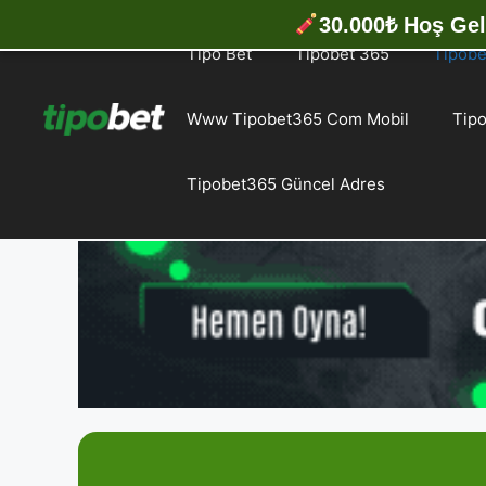
İçeriğe
30.000₺ Hoş Ge
atla
Tipo Bet
Tipobet 365
Tipob
Www Tipobet365 Com Mobil
Tip
Tipobet365 Güncel Adres