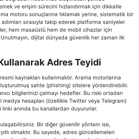
gemek ve erişim sürecini hızlandırmak için dikkatle
rama motoru sonuçlarına tıklamak yerine, sistematik bir
adımları sırasıyla takip ederek platforma saniyeler
emler, hem masaüstü hem de mobil cihazlar için
r. Unutmayın, dijital dünyada güvenlik her zaman ilk
 Kullanarak Adres Teyidi
resmi kaynakları kullanmaktır. Arama motorlarına
luşturulmuş sahte (phishing) sitelere yönlendirebilir.
lanıcı bilgilerinizi çalmayı hedefler. Bu riski ortadan
al medya hesapları (özellikle Twitter veya Telegram)
i linki anında bu kanallardan duyururlar.
laşabilirsiniz. Bir diğer güvenilir yöntem ise,
ıtlı olmaktır. Bu sayede, adres güncellemeleri