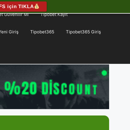
S için TIKLA
t Güvenilir Mi
Tipobet Kayıt
Yeni Giriş
Tipobet365
Tipobet365 Giriş