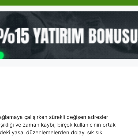
ağlamaya çalışırken sürekli değişen adresler
ıklığı ve zaman kaybı, birçok kullanıcının ortak
’deki yasal düzenlemelerden dolayı sık sık