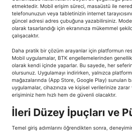
etmektedir. Mobil erişim süreci, masaüstü ile nerede
telefonunuzun veya tabletinizin internet tarayıcısı
güncel adresi adres çubuğuna yazabilirsiniz. Moder
olarak tasarlandığı için ekranınıza mükemmel şeki
çalışacaktır.
Daha pratik bir çözüm arayanlar için platformun re
Mobil uygulamalar, BTK engellemelerinden genelli
olarak kendi içinde yaparlar. Bu sayede, her sefe
olursunuz. Uygulamayı indirirken, yalnızca platfor
mağazalarında (App Store, Google Play) sunulan ba
uygulamalar, cihazınıza ve kişisel verilerinize zarar
erişiminiz hem hızlı hem de güvenli olacaktır.
İleri Düzey İpuçları ve P
Temel giriş adımlarını öğrendikten sonra, deneyimini