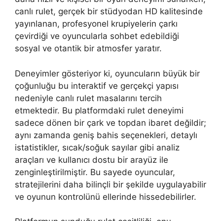
canlı rulet, gerçek bir stüdyodan HD kalitesinde
yayınlanan, profesyonel krupiyelerin çarkı
çevirdiği ve oyuncularla sohbet edebildiği
sosyal ve otantik bir atmosfer yaratır.
Deneyimler gösteriyor ki, oyuncuların büyük bir
çoğunluğu bu interaktif ve gerçekçi yapısı
nedeniyle canlı rulet masalarını tercih
etmektedir. Bu platformdaki rulet deneyimi
sadece dönen bir çark ve topdan ibaret değildir;
aynı zamanda geniş bahis seçenekleri, detaylı
istatistikler, sıcak/soğuk sayılar gibi analiz
araçları ve kullanıcı dostu bir arayüz ile
zenginleştirilmiştir. Bu sayede oyuncular,
stratejilerini daha bilinçli bir şekilde uygulayabilir
ve oyunun kontrolünü ellerinde hissedebilirler.