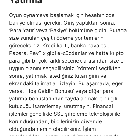
Yatırma
Oyun oynamaya başlamak için hesabınızda
bakiye olması gerekir. Giriş yaptıktan sonra,
‘Para Yatır’ veya ‘Bakiye’ bölümüne gidin. Burada
size sunulan çeşitli ödeme yöntemlerini
göreceksiniz. Kredi kartı, banka havalesi,
Papara, PayFix gibi e-cüzdanlar ve hatta kripto
para gibi birçok farklı seçenek arasından size en
uygun olanını seçebilirsiniz. Yöntemi seçtikten
sonra, yatırmak istediğiniz tutarı girin ve
ekrandaki talimatları izleyin. Bu aşamada, eğer
varsa, ‘Hoş Geldin Bonusu’ veya diğer para
yatırma bonuslarından faydalanmak için ilgili
kutucuğu işaretlemeyi unutmayın. Finansal
işlemler genellikle SSL şifreleme teknolojisi ile
korunduğundan, bilgilerinizin güvende
olduğundan emin olabilirsiniz. İşlem