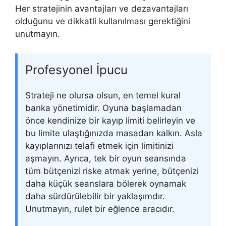
Her stratejinin avantajları ve dezavantajları
olduğunu ve dikkatli kullanılması gerektiğini
unutmayın.
Profesyonel İpucu
Strateji ne olursa olsun, en temel kural
banka yönetimidir. Oyuna başlamadan
önce kendinize bir kayıp limiti belirleyin ve
bu limite ulaştığınızda masadan kalkın. Asla
kayıplarınızı telafi etmek için limitinizi
aşmayın. Ayrıca, tek bir oyun seansında
tüm bütçenizi riske atmak yerine, bütçenizi
daha küçük seanslara bölerek oynamak
daha sürdürülebilir bir yaklaşımdır.
Unutmayın, rulet bir eğlence aracıdır.