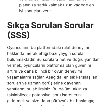
planınıza sadık kalmak uzun vadede en
iyi sonuçları verir.
Sıkça Sorulan Sorular
(SSS)
Oyuncuların bu platformdaki rulet deneyimi
hakkında merak ettiği bazı yaygın sorular
bulunmaktadır. Bu sorulara net ve doğru yanıtlar
vermek, oyuncuların platforma olan güvenini
artırır ve daha bilinçli bir oyun deneyimi
yaşamalarını sağlar. Aşağıda, en sık karşılaşılan
soruları ve uzman görüşlerine dayanan
yanıtlarını bulabilirsiniz. Bu bölüm, aklınıza
takılabilecek potansiyel soru işaretlerini
gidermek ve size daha pürüzsüz bir başlangıç