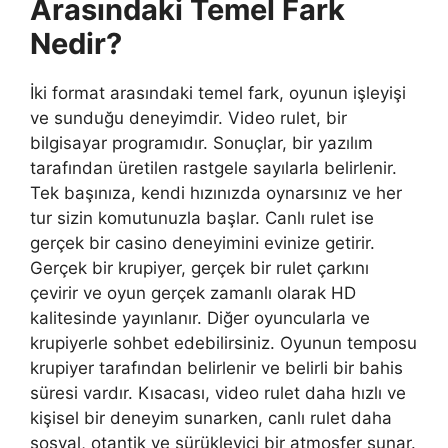
Arasındaki Temel Fark
Nedir?
İki format arasındaki temel fark, oyunun işleyişi
ve sunduğu deneyimdir. Video rulet, bir
bilgisayar programıdır. Sonuçlar, bir yazılım
tarafından üretilen rastgele sayılarla belirlenir.
Tek başınıza, kendi hızınızda oynarsınız ve her
tur sizin komutunuzla başlar. Canlı rulet ise
gerçek bir casino deneyimini evinize getirir.
Gerçek bir krupiyer, gerçek bir rulet çarkını
çevirir ve oyun gerçek zamanlı olarak HD
kalitesinde yayınlanır. Diğer oyuncularla ve
krupiyerle sohbet edebilirsiniz. Oyunun temposu
krupiyer tarafından belirlenir ve belirli bir bahis
süresi vardır. Kısacası, video rulet daha hızlı ve
kişisel bir deneyim sunarken, canlı rulet daha
sosyal, otantik ve sürükleyici bir atmosfer sunar.