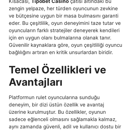
Kısacası,
Tipobet Casino
çatısı altındaki bu
zengin yelpaze, her türden oyuncunun zevkine
ve bütçesine uygun bir masa bulmasını garanti
eder. Bu çeşitlilik, oyun deneyimini taze tutar ve
oyuncuların farklı stratejiler deneyerek kendileri
için en uygun olanı bulmalarına olanak tanır.
Güvenilir kaynaklara göre, oyun çeşitliliği oyuncu
bağlılığını artıran en kritik unsurlardan biridir.
Temel Özellikleri ve
Avantajları
Platformun rulet oyuncularına sunduğu
deneyim, bir dizi üstün özellik ve avantaj
üzerine kurulmuştur. Bu özellikler, oyunun
sadece eğlenceli olmasını sağlamakla kalmaz,
aynı zamanda güvenli, adil ve kullanıcı dostu bir