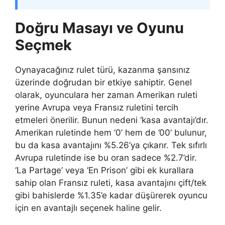
Doğru Masayı ve Oyunu
Seçmek
Oynayacağınız rulet türü, kazanma şansınız
üzerinde doğrudan bir etkiye sahiptir. Genel
olarak, oyunculara her zaman Amerikan ruleti
yerine Avrupa veya Fransız ruletini tercih
etmeleri önerilir. Bunun nedeni ‘kasa avantajı’dır.
Amerikan ruletinde hem ‘0’ hem de ’00’ bulunur,
bu da kasa avantajını %5.26’ya çıkarır. Tek sıfırlı
Avrupa ruletinde ise bu oran sadece %2.7’dir.
‘La Partage’ veya ‘En Prison’ gibi ek kurallara
sahip olan Fransız ruleti, kasa avantajını çift/tek
gibi bahislerde %1.35’e kadar düşürerek oyuncu
için en avantajlı seçenek haline gelir.