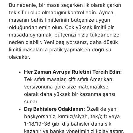
Bu nedenle, bir masa seçerken ilk olarak çarkın
tek sıfırlı olup olmadığını kontrol edin. Ayrıca,
masanın bahis limitlerinin bütçenize uygun
olduğundan emin olun. Çok yüksek limitli bir
masada oynamak, bütçenizi hızla tüketmenize
neden olabilir. Yeni başlıyorsanız, daha düşük
limitli masalarda pratik yapmak en doğrusu
olacaktır.
Her Zaman Avrupa Ruletini Tercih Edin:
Tek sıfırlı masalar, çift sıfırlı Amerikan
versiyonuna göre size matematiksel
olarak daha yüksek bir kazanma şansı
sunar.
Dış Bahislere Odaklanın:
Özellikle yeni
başlıyorsanız, kırmızı/siyah, tek/çift veya
1-18/19-36 gibi dış bahisler daha sık
kazanır ve banka yönetiminizi kolaylaştırır.