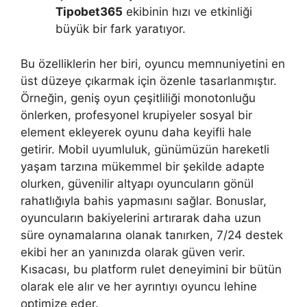
Tipobet365
ekibinin hızı ve etkinliği
büyük bir fark yaratıyor.
Bu özelliklerin her biri, oyuncu memnuniyetini en
üst düzeye çıkarmak için özenle tasarlanmıştır.
Örneğin, geniş oyun çeşitliliği monotonluğu
önlerken, profesyonel krupiyeler sosyal bir
element ekleyerek oyunu daha keyifli hale
getirir. Mobil uyumluluk, günümüzün hareketli
yaşam tarzına mükemmel bir şekilde adapte
olurken, güvenilir altyapı oyuncuların gönül
rahatlığıyla bahis yapmasını sağlar. Bonuslar,
oyuncuların bakiyelerini artırarak daha uzun
süre oynamalarına olanak tanırken, 7/24 destek
ekibi her an yanınızda olarak güven verir.
Kısacası, bu platform rulet deneyimini bir bütün
olarak ele alır ve her ayrıntıyı oyuncu lehine
optimize eder.