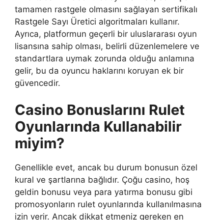
tamamen rastgele olmasını sağlayan sertifikalı
Rastgele Sayı Üretici algoritmaları kullanır.
Ayrıca, platformun geçerli bir uluslararası oyun
lisansına sahip olması, belirli düzenlemelere ve
standartlara uymak zorunda olduğu anlamına
gelir, bu da oyuncu haklarını koruyan ek bir
güvencedir.
Casino Bonuslarını Rulet
Oyunlarında Kullanabilir
miyim?
Genellikle evet, ancak bu durum bonusun özel
kural ve şartlarına bağlıdır. Çoğu casino, hoş
geldin bonusu veya para yatırma bonusu gibi
promosyonların rulet oyunlarında kullanılmasına
izin verir. Ancak dikkat etmeniz gereken en