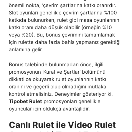
önemli nokta, ‘çevrim şartlarına katkı oranı’dır.
Slot oyunları genellikle çevrim şartlarına %100
katkıda bulunurken, rulet gibi masa oyunlarının
katkı oranı daha düşük olabilir (örneğin %10
veya %20). Bu, bonus çevrimini tamamlamak
için rulette daha fazla bahis yapmanız gerektiği
anlamına gelir.
Bonus talebinde bulunmadan önce, ilgili
promosyonun ‘Kural ve Şartlar’ bölümünü
dikkatlice okuyarak rulet oyunlarının katkı
oranını ve geçerli olup olmadığını mutlaka
kontrol etmelisiniz. Deneyimler gösteriyor ki,
Tipobet Rulet
promosyonları genellikle
oyuncular için oldukça avantajlıdır.
Canlı Rulet ile Video Rulet