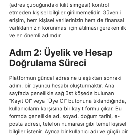
(adres çubuğundaki kilit simgesi) kontrol
etmeden kişisel bilgiler girilmemelidir. Güvenli
erişim, hem kişisel verilerinizin hem de finansal
varlıklarınızın korunması için atılması gereken ilk
ve en önemli adımdır.
Adım 2: Üyelik ve Hesap
Doğrulama Süreci
Platformun güncel adresine ulaştıktan sonraki
adım, bir oyuncu hesabı oluşturmaktır. Ana
sayfada genellikle sağ üst köşede bulunan
“Kayıt Ol” veya “Üye Ol” butonuna tıklandığında,
kullanıcıların karşısına bir kayıt formu çıkar. Bu
formda genellikle ad, soyad, doğum tarihi, e-
posta adresi, telefon numarası gibi temel kişisel
bilgiler istenir. Ayrıca bir kullanıcı adı ve güçlü bir