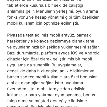
tabletlerde kusursuz bir şekilde çalıştığı
anlamına gelir. Menülerin yerleşimi, oyun arama
fonksiyonu ve hesap yönetimi gibi tüm özellikler
mobil kullanım için optimize edilmiştir.
Piyasada test edilmiş mobil arayüz, parmak
hareketleriyle kolayca gezinmeye olanak tanır
ve oyunların hızlı bir şekilde yüklenmesini sağlar.
Bazı durumlarda, platform ayrıca iOS ve Android
cihazlar için özel olarak geliştirilmiş bir mobil
uygulama da sunabilir. Bu uygulamalar,
genellikle daha hızlı erişim, anlık bildirimler ve
bazen sadece mobil kullanıcılara özel bonuslar
gibi ek avantajlar sağlar. İster uygulama
üzerinden ister mobil tarayıcıdan erişilsin,
kullanıcılar para yatırma, oyun oynama, bonus
talep etme ve müşteri desteğiyle iletişime
geçme gibi tüm işlemleri sorunsuzca