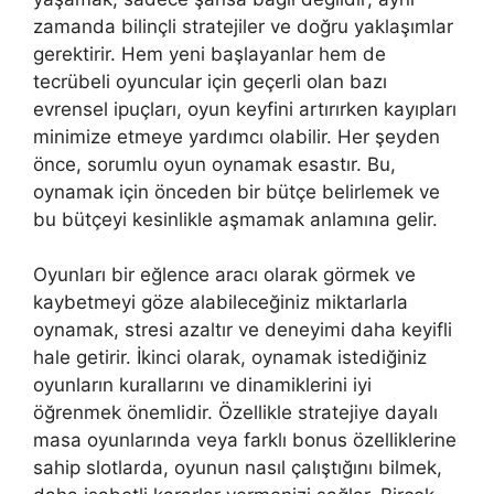
zamanda bilinçli stratejiler ve doğru yaklaşımlar
gerektirir. Hem yeni başlayanlar hem de
tecrübeli oyuncular için geçerli olan bazı
evrensel ipuçları, oyun keyfini artırırken kayıpları
minimize etmeye yardımcı olabilir. Her şeyden
önce, sorumlu oyun oynamak esastır. Bu,
oynamak için önceden bir bütçe belirlemek ve
bu bütçeyi kesinlikle aşmamak anlamına gelir.
Oyunları bir eğlence aracı olarak görmek ve
kaybetmeyi göze alabileceğiniz miktarlarla
oynamak, stresi azaltır ve deneyimi daha keyifli
hale getirir. İkinci olarak, oynamak istediğiniz
oyunların kurallarını ve dinamiklerini iyi
öğrenmek önemlidir. Özellikle stratejiye dayalı
masa oyunlarında veya farklı bonus özelliklerine
sahip slotlarda, oyunun nasıl çalıştığını bilmek,