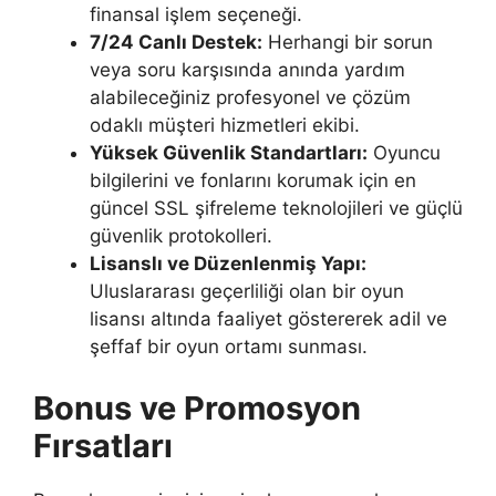
finansal işlem seçeneği.
7/24 Canlı Destek:
Herhangi bir sorun
veya soru karşısında anında yardım
alabileceğiniz profesyonel ve çözüm
odaklı müşteri hizmetleri ekibi.
Yüksek Güvenlik Standartları:
Oyuncu
bilgilerini ve fonlarını korumak için en
güncel SSL şifreleme teknolojileri ve güçlü
güvenlik protokolleri.
Lisanslı ve Düzenlenmiş Yapı:
Uluslararası geçerliliği olan bir oyun
lisansı altında faaliyet göstererek adil ve
şeffaf bir oyun ortamı sunması.
Bonus ve Promosyon
Fırsatları