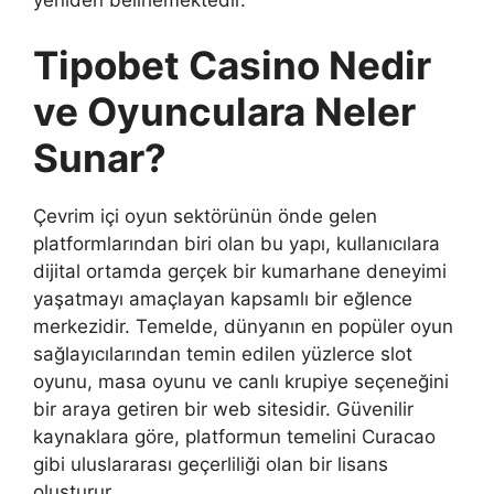
Tipobet Casino Nedir
ve Oyunculara Neler
Sunar?
Çevrim içi oyun sektörünün önde gelen
platformlarından biri olan bu yapı, kullanıcılara
dijital ortamda gerçek bir kumarhane deneyimi
yaşatmayı amaçlayan kapsamlı bir eğlence
merkezidir. Temelde, dünyanın en popüler oyun
sağlayıcılarından temin edilen yüzlerce slot
oyunu, masa oyunu ve canlı krupiye seçeneğini
bir araya getiren bir web sitesidir. Güvenilir
kaynaklara göre, platformun temelini Curacao
gibi uluslararası geçerliliği olan bir lisans
oluşturur.