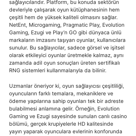
sağlayıcılarıdır. Platform, bu konuda sektörün
devleriyle çalışarak oyun kütüphanesinin hem
çeşitli hem de yüksek kaliteli olmasını sağlar.
NetEnt, Microgaming, Pragmatic Play, Evolution
Gaming, Ezugi ve Play’n GO gibi dünyaca ünlü
markaların imzasını taşıyan oyunlar, kullanıcılara
sunulur. Bu sağlayıcılar, sadece görsel ve işitsel
olarak etkileyici oyunlar üretmekle kalmaz, aynı
zamanda adil oyun sonuçları üreten sertifikalı
RNG sistemleri kullanmalarıyla da bilinir.
Uzmanlar öneriyor ki, oyun sağlayıcısı çeşitliliği,
oyuncuların farklı temalara, mekaniklere ve
ödeme yapılarına sahip oyunları tek bir adreste
bulabilmesi anlamına gelir. Örneğin, Evolution
Gaming ve Ezugi sayesinde sunulan canlı casino
bölümü, gerçek krupiyelerle HD kalitesinde
yayın yaparak oyunculara evlerinin konforunda