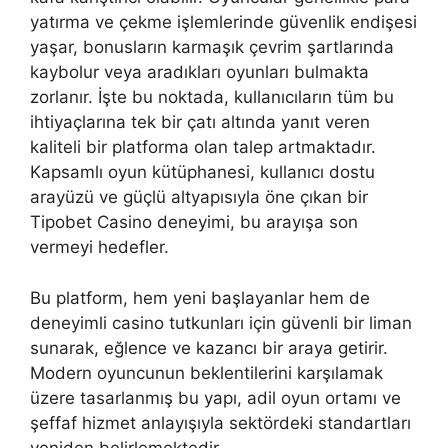
yatırma ve çekme işlemlerinde güvenlik endişesi
yaşar, bonusların karmaşık çevrim şartlarında
kaybolur veya aradıkları oyunları bulmakta
zorlanır. İşte bu noktada, kullanıcıların tüm bu
ihtiyaçlarına tek bir çatı altında yanıt veren
kaliteli bir platforma olan talep artmaktadır.
Kapsamlı oyun kütüphanesi, kullanıcı dostu
arayüzü ve güçlü altyapısıyla öne çıkan bir
Tipobet Casino deneyimi, bu arayışa son
vermeyi hedefler.
Bu platform, hem yeni başlayanlar hem de
deneyimli casino tutkunları için güvenli bir liman
sunarak, eğlence ve kazancı bir araya getirir.
Modern oyuncunun beklentilerini karşılamak
üzere tasarlanmış bu yapı, adil oyun ortamı ve
şeffaf hizmet anlayışıyla sektördeki standartları
yeniden belirlemektedir.