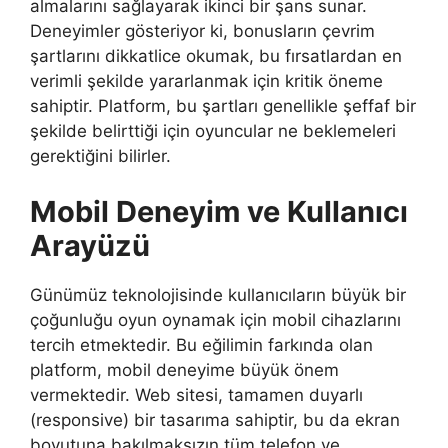
almalarını sağlayarak ikinci bir şans sunar.
Deneyimler gösteriyor ki, bonusların çevrim
şartlarını dikkatlice okumak, bu fırsatlardan en
verimli şekilde yararlanmak için kritik öneme
sahiptir. Platform, bu şartları genellikle şeffaf bir
şekilde belirttiği için oyuncular ne beklemeleri
gerektiğini bilirler.
Mobil Deneyim ve Kullanıcı
Arayüzü
Günümüz teknolojisinde kullanıcıların büyük bir
çoğunluğu oyun oynamak için mobil cihazlarını
tercih etmektedir. Bu eğilimin farkında olan
platform, mobil deneyime büyük önem
vermektedir. Web sitesi, tamamen duyarlı
(responsive) bir tasarıma sahiptir, bu da ekran
boyutuna bakılmaksızın tüm telefon ve