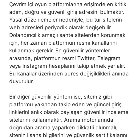
Çevrim içi oyun platformlarına erişimde en kritik
adım, doğru ve güvenli giriş adresini bulmaktır.
Yasal düzenlemeler nedeniyle, bu tür sitelerin
web adresleri periyodik olarak değişebilir.
Dolandırıcılık amaçlı sahte sitelerden korunmak
için, her zaman platformun resmi kanallarını
kullanmak gerekir. En güvenilir yöntemler
arasında, platformun resmi Twitter, Telegram
veya Instagram hesaplarını takip etmek yer alır.
Bu kanallar üzerinden adres değişiklikleri anında
duyurulur.
Bir diğer güvenilir yöntem ise, sitemiz gibi
platformu yakından takip eden ve güncel giriş
linklerini anlık olarak paylaşan güvenilir inceleme
sitelerini kullanmaktır. Arama motorlarında
doğrudan arama yaparken dikkatli olunmalı,
sitenin lisans bilgilerini ve güvenlik sertifikalarını