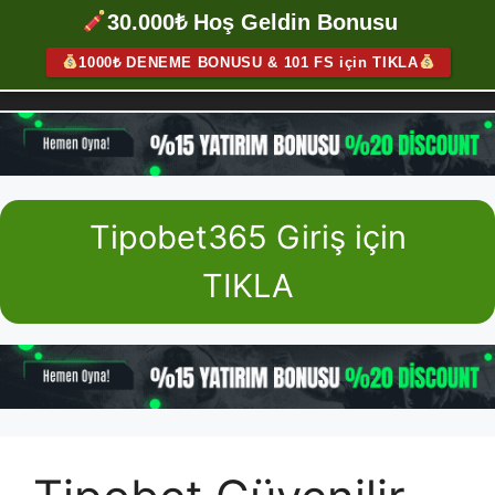
İçeriğe
30.000₺ Hoş Geldin Bonusu
atla
Menü
1000₺ DENEME BONUSU & 101 FS için TIKLA
Tipobet365 Giriş için
TIKLA