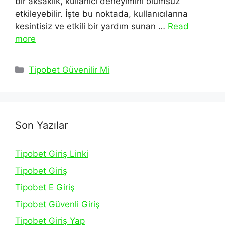
bir aksaklık, kullanıcı deneyimini olumsuz
etkileyebilir. İşte bu noktada, kullanıcılarına
kesintisiz ve etkili bir yardım sunan …
Read
more
Kategoriler
Tipobet Güvenilir Mi
Son Yazılar
Tipobet Giriş Linki
Tipobet Giriş
Tipobet E Giriş
Tipobet Güvenli Giriş
Tipobet Giriş Yap