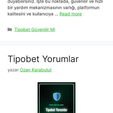
duyabilirsiniz. İşte bu noktada, güvenilir ve hızlı
bir yardım mekanizmasının varlığı, platformun
kalitesini ve kullanıcıya …
Read more
Kategoriler
Tipobet Güvenilir Mi
Tipobet Yorumlar
yazar
Ozan Karabulut