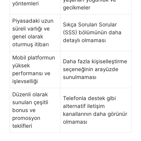
yöntemleri
gecikmeler
Piyasadaki uzun
Sıkça Sorulan Sorular
süreli varlığı ve
(SSS) bölümünün daha
genel olarak
detaylı olmaması
oturmuş itibarı
Mobil platformun
Daha fazla kişiselleştirme
yüksek
seçeneğinin arayüzde
performansı ve
sunulmaması
işlevselliği
Düzenli olarak
Telefonla destek gibi
sunulan çeşitli
alternatif iletişim
bonus ve
kanallarının daha görünür
promosyon
olmaması
teklifleri