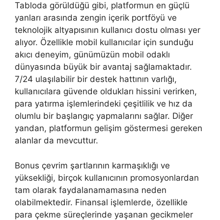
Tabloda görüldüğü gibi, platformun en güçlü
yanları arasında zengin içerik portföyü ve
teknolojik altyapısının kullanıcı dostu olması yer
alıyor. Özellikle mobil kullanıcılar için sunduğu
akıcı deneyim, günümüzün mobil odaklı
dünyasında büyük bir avantaj sağlamaktadır.
7/24 ulaşılabilir bir destek hattının varlığı,
kullanıcılara güvende oldukları hissini verirken,
para yatırma işlemlerindeki çeşitlilik ve hız da
olumlu bir başlangıç yapmalarını sağlar. Diğer
yandan, platformun gelişim göstermesi gereken
alanlar da mevcuttur.
Bonus çevrim şartlarının karmaşıklığı ve
yüksekliği, birçok kullanıcının promosyonlardan
tam olarak faydalanamamasına neden
olabilmektedir. Finansal işlemlerde, özellikle
para çekme süreçlerinde yaşanan gecikmeler