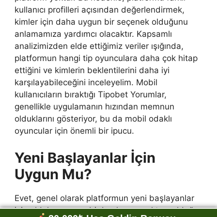
kullanıcı profilleri açısından değerlendirmek,
kimler için daha uygun bir seçenek olduğunu
anlamamıza yardımcı olacaktır. Kapsamlı
analizimizden elde ettiğimiz veriler ışığında,
platformun hangi tip oyunculara daha çok hitap
ettiğini ve kimlerin beklentilerini daha iyi
karşılayabileceğini inceleyelim. Mobil
kullanıcıların bıraktığı Tipobet Yorumlar,
genellikle uygulamanın hızından memnun
olduklarını gösteriyor, bu da mobil odaklı
oyuncular için önemli bir ipucu.
Yeni Başlayanlar İçin
Uygun Mu?
Evet, genel olarak platformun yeni başlayanlar
için oldukça uygun bir başlangıç noktası olduğu