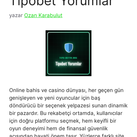
Tipobet Yorumlar
yazar
Ozan Karabulut
Online bahis ve casino dünyası, her geçen gün
genişleyen ve yeni oyuncular için baş
döndürücü bir seçenek yelpazesi sunan dinamik
bir pazardır. Bu rekabetçi ortamda, kullanıcılar
için doğru platformu seçmek, hem keyifli bir
oyun deneyimi hem de finansal güvenlik
açısından hayati önem taşır. Yüzlerce farklı site