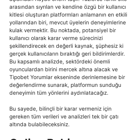
arasından sıyrılan ve kendine özgü bir kullanıcı
kitlesi oluşturan platformları anlamanın en etkili
yollarından biri, mevcut üyelerin deneyimlerine
kulak vermektir. Bu noktada, potansiyel bir
kullanıcı olarak karar verme sürecinizi
şekillendirecek en değerli kaynak, şüphesiz ki
gerçek kullanıcıların bıraktığı geri bildirimlerdir.
Bu kapsamlı analizde, sektördeki önemli
oyunculardan birini mercek altına alacak ve
Tipobet Yorumlar ekseninde derinlemesine bir
değerlendirme sunarak, platformun sunduğu
deneyimin tüm yönlerini aydınlatacağız.
Bu sayede, bilinçli bir karar vermeniz için
gereken tüm verileri ve analizleri tek bir çatı
altında bulabileceksiniz.