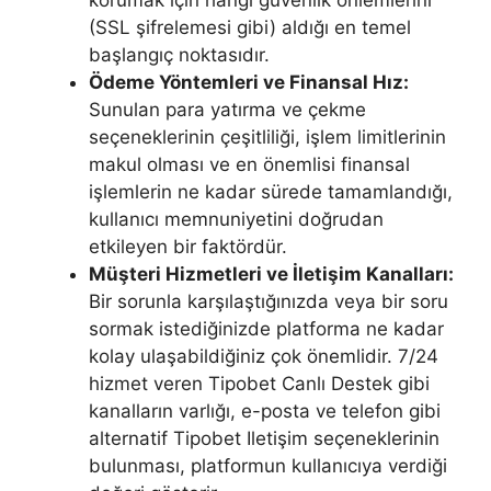
(SSL şifrelemesi gibi) aldığı en temel
başlangıç noktasıdır.
Ödeme Yöntemleri ve Finansal Hız:
Sunulan para yatırma ve çekme
seçeneklerinin çeşitliliği, işlem limitlerinin
makul olması ve en önemlisi finansal
işlemlerin ne kadar sürede tamamlandığı,
kullanıcı memnuniyetini doğrudan
etkileyen bir faktördür.
Müşteri Hizmetleri ve İletişim Kanalları:
Bir sorunla karşılaştığınızda veya bir soru
sormak istediğinizde platforma ne kadar
kolay ulaşabildiğiniz çok önemlidir. 7/24
hizmet veren Tipobet Canlı Destek gibi
kanalların varlığı, e-posta ve telefon gibi
alternatif Tipobet Iletişim seçeneklerinin
bulunması, platformun kullanıcıya verdiği