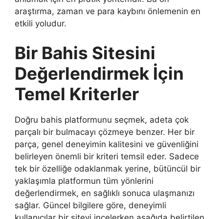
araştırma, zaman ve para kaybını önlemenin en
etkili yoludur.
Bir Bahis Sitesini
Değerlendirmek İçin
Temel Kriterler
Doğru bahis platformunu seçmek, adeta çok
parçalı bir bulmacayı çözmeye benzer. Her bir
parça, genel deneyimin kalitesini ve güvenliğini
belirleyen önemli bir kriteri temsil eder. Sadece
tek bir özelliğe odaklanmak yerine, bütüncül bir
yaklaşımla platformun tüm yönlerini
değerlendirmek, en sağlıklı sonuca ulaşmanızı
sağlar. Güncel bilgilere göre, deneyimli
kullanıcılar bir siteyi incelerken aşağıda belirtilen