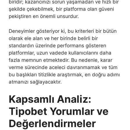
biridir; kazancınızı sorun yaşamadan ve hızlı bir
şekilde çekebilmek, bir platforma olan güveni
pekiştiren en önemli unsurdur.
Deneyimler gösteriyor ki, bu kriterleri bir bütün
olarak ele alan ve her birinde belirli bir
standardın üzerinde performans gösteren
platformlar, uzun vadede kullanıcılarını daha
fazla memnun etmektedir. Bu nedenle, karar
verme sürecinde aceleci davranmamak ve tüm
bu başlıkları titizlikle araştırmak, en doğru adımı
atmanızı sağlayacaktır.
Kapsamlı Analiz:
Tipobet Yorumlar ve
Değerlendirmeler