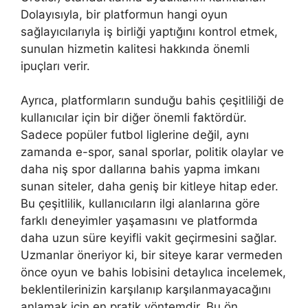
Dolayısıyla, bir platformun hangi oyun
sağlayıcılarıyla iş birliği yaptığını kontrol etmek,
sunulan hizmetin kalitesi hakkında önemli
ipuçları verir.
Ayrıca, platformların sunduğu bahis çeşitliliği de
kullanıcılar için bir diğer önemli faktördür.
Sadece popüler futbol liglerine değil, aynı
zamanda e-spor, sanal sporlar, politik olaylar ve
daha niş spor dallarına bahis yapma imkanı
sunan siteler, daha geniş bir kitleye hitap eder.
Bu çeşitlilik, kullanıcıların ilgi alanlarına göre
farklı deneyimler yaşamasını ve platformda
daha uzun süre keyifli vakit geçirmesini sağlar.
Uzmanlar öneriyor ki, bir siteye karar vermeden
önce oyun ve bahis lobisini detaylıca incelemek,
beklentilerinizin karşılanıp karşılanmayacağını
anlamak için en pratik yöntemdir. Bu ön