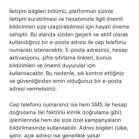
İletişim bilgileri bölümü, platformun sizinle
iletişim kurabilmesi ve hesabınızla ilgili önemli
bildirimleri size ulaştırabilmesi için hayati öneme
sahiptir. Bu alanda sizden geçerli ve aktif olarak
kullandığınız bir e-posta adresi ile cep telefonu
numarası istenecektir. E-posta adresiniz, hesap
aktivasyonu, şifre sıfırlama linkleri, bonus
bildirimleri ve önemli duyurular için
kullanılacaktır. Bu nedenle, sık kontrol ettiğiniz
ve güvenliğinden emin olduğunuz bir e-posta
adresi vermelisiniz.
Cep telefonu numaranız ise hem SMS ile hesap
doğrulama (iki faktörlü kimlik doğrulama gibi)
işlemlerinde hem de size özel kampanyaların
bildirilmesinde kullanılabilir. Adres bilgileri (ülke,
şehir, açık adres) ise genellikle yasal