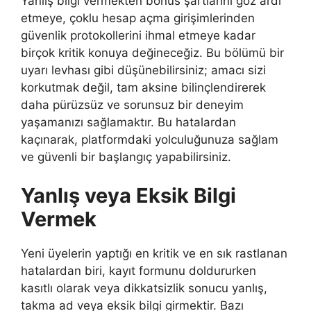
Yanlış bilgi vermekten bonus şartlarını göz ardı
etmeye, çoklu hesap açma girişimlerinden
güvenlik protokollerini ihmal etmeye kadar
birçok kritik konuya değineceğiz. Bu bölümü bir
uyarı levhası gibi düşünebilirsiniz; amacı sizi
korkutmak değil, tam aksine bilinçlendirerek
daha pürüzsüz ve sorunsuz bir deneyim
yaşamanızı sağlamaktır. Bu hatalardan
kaçınarak, platformdaki yolculuğunuza sağlam
ve güvenli bir başlangıç yapabilirsiniz.
Yanlış veya Eksik Bilgi
Vermek
Yeni üyelerin yaptığı en kritik ve en sık rastlanan
hatalardan biri, kayıt formunu doldururken
kasıtlı olarak veya dikkatsizlik sonucu yanlış,
takma ad veya eksik bilgi girmektir. Bazı