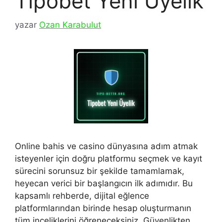
Tipobet Yeni Üyelik
yazar
Ozan Karabulut
Online bahis ve casino dünyasına adım atmak
isteyenler için doğru platformu seçmek ve kayıt
sürecini sorunsuz bir şekilde tamamlamak,
heyecan verici bir başlangıcın ilk adımıdır. Bu
kapsamlı rehberde, dijital eğlence
platformlarından birinde hesap oluşturmanın
tüm inceliklerini öğreneceksiniz. Güvenlikten