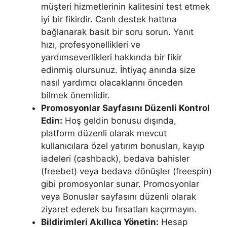
müşteri hizmetlerinin kalitesini test etmek
iyi bir fikirdir. Canlı destek hattına
bağlanarak basit bir soru sorun. Yanıt
hızı, profesyonellikleri ve
yardımseverlikleri hakkında bir fikir
edinmiş olursunuz. İhtiyaç anında size
nasıl yardımcı olacaklarını önceden
bilmek önemlidir.
Promosyonlar Sayfasını Düzenli Kontrol
Edin:
Hoş geldin bonusu dışında,
platform düzenli olarak mevcut
kullanıcılara özel yatırım bonusları, kayıp
iadeleri (cashback), bedava bahisler
(freebet) veya bedava dönüşler (freespin)
gibi promosyonlar sunar. Promosyonlar
veya Bonuslar sayfasını düzenli olarak
ziyaret ederek bu fırsatları kaçırmayın.
Bildirimleri Akıllıca Yönetin:
Hesap