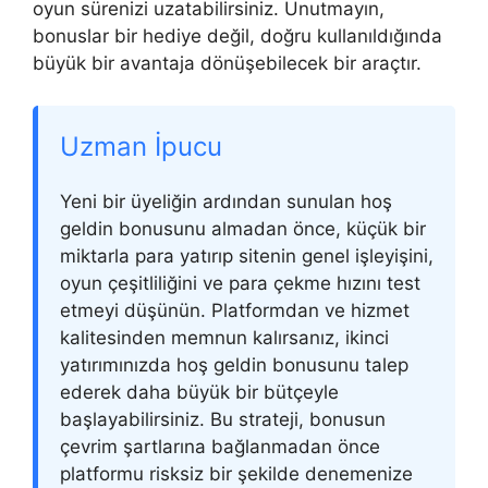
oyun sürenizi uzatabilirsiniz. Unutmayın,
bonuslar bir hediye değil, doğru kullanıldığında
büyük bir avantaja dönüşebilecek bir araçtır.
Uzman İpucu
Yeni bir üyeliğin ardından sunulan hoş
geldin bonusunu almadan önce, küçük bir
miktarla para yatırıp sitenin genel işleyişini,
oyun çeşitliliğini ve para çekme hızını test
etmeyi düşünün. Platformdan ve hizmet
kalitesinden memnun kalırsanız, ikinci
yatırımınızda hoş geldin bonusunu talep
ederek daha büyük bir bütçeyle
başlayabilirsiniz. Bu strateji, bonusun
çevrim şartlarına bağlanmadan önce
platformu risksiz bir şekilde denemenize