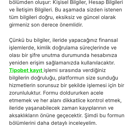
bölümden oluşur: Kişisel Bilgiler, Hesap Bilgileri
ve İletişim Bilgileri. Bu aşamada sizden istenen
tüm bilgileri doğru, eksiksiz ve güncel olarak
girmeniz son derece önemlidir.
Çünkü bu bilgiler, ileride yapacağınız finansal
işlemlerde, kimlik doğrulama süreçlerinde ve
olası bir şifre unutma durumunda hesabınıza
yeniden erişim sağlamanızda kullanılacaktır.
Tipobet kayıt
işlemi sırasında verdiğiniz
bilgilerin doğruluğu, platformun size sunduğu
hizmetlerin sorunsuz bir şekilde işlemesi için bir
zorunluluktur. Formu doldururken acele
etmemek ve her alanı dikkatlice kontrol etmek,
ileride yaşanabilecek zaman kayıplarının ve
aksaklıkların önüne geçecektir. Şimdi bu formun
bölümlerini daha detaylı inceleyelim.