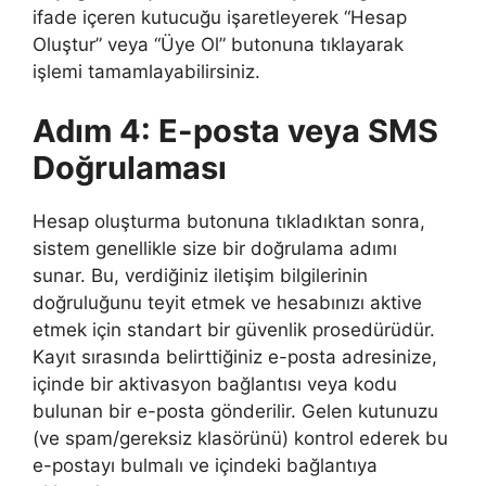
ifade içeren kutucuğu işaretleyerek “Hesap
Oluştur” veya “Üye Ol” butonuna tıklayarak
işlemi tamamlayabilirsiniz.
Adım 4: E-posta veya SMS
Doğrulaması
Hesap oluşturma butonuna tıkladıktan sonra,
sistem genellikle size bir doğrulama adımı
sunar. Bu, verdiğiniz iletişim bilgilerinin
doğruluğunu teyit etmek ve hesabınızı aktive
etmek için standart bir güvenlik prosedürüdür.
Kayıt sırasında belirttiğiniz e-posta adresinize,
içinde bir aktivasyon bağlantısı veya kodu
bulunan bir e-posta gönderilir. Gelen kutunuzu
(ve spam/gereksiz klasörünü) kontrol ederek bu
e-postayı bulmalı ve içindeki bağlantıya