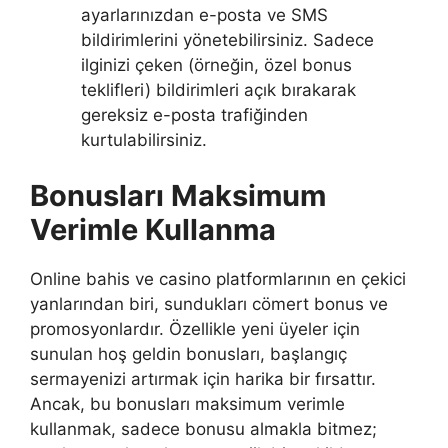
ayarlarınızdan e-posta ve SMS
bildirimlerini yönetebilirsiniz. Sadece
ilginizi çeken (örneğin, özel bonus
teklifleri) bildirimleri açık bırakarak
gereksiz e-posta trafiğinden
kurtulabilirsiniz.
Bonusları Maksimum
Verimle Kullanma
Online bahis ve casino platformlarının en çekici
yanlarından biri, sundukları cömert bonus ve
promosyonlardır. Özellikle yeni üyeler için
sunulan hoş geldin bonusları, başlangıç
sermayenizi artırmak için harika bir fırsattır.
Ancak, bu bonusları maksimum verimle
kullanmak, sadece bonusu almakla bitmez;