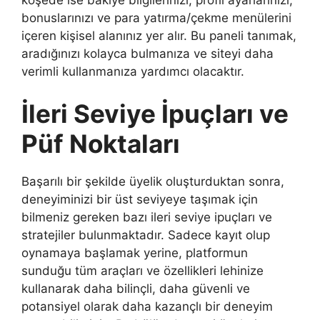
bonuslarınızı ve para yatırma/çekme menülerini
içeren kişisel alanınız yer alır. Bu paneli tanımak,
aradığınızı kolayca bulmanıza ve siteyi daha
verimli kullanmanıza yardımcı olacaktır.
İleri Seviye İpuçları ve
Püf Noktaları
Başarılı bir şekilde üyelik oluşturduktan sonra,
deneyiminizi bir üst seviyeye taşımak için
bilmeniz gereken bazı ileri seviye ipuçları ve
stratejiler bulunmaktadır. Sadece kayıt olup
oynamaya başlamak yerine, platformun
sunduğu tüm araçları ve özellikleri lehinize
kullanarak daha bilinçli, daha güvenli ve
potansiyel olarak daha kazançlı bir deneyim