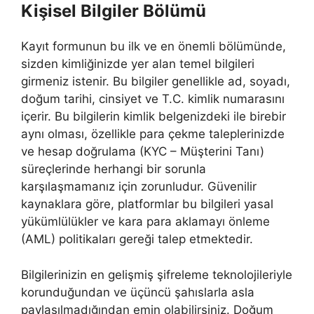
Kişisel Bilgiler Bölümü
Kayıt formunun bu ilk ve en önemli bölümünde,
sizden kimliğinizde yer alan temel bilgileri
girmeniz istenir. Bu bilgiler genellikle ad, soyadı,
doğum tarihi, cinsiyet ve T.C. kimlik numarasını
içerir. Bu bilgilerin kimlik belgenizdeki ile birebir
aynı olması, özellikle para çekme taleplerinizde
ve hesap doğrulama (KYC – Müşterini Tanı)
süreçlerinde herhangi bir sorunla
karşılaşmamanız için zorunludur. Güvenilir
kaynaklara göre, platformlar bu bilgileri yasal
yükümlülükler ve kara para aklamayı önleme
(AML) politikaları gereği talep etmektedir.
Bilgilerinizin en gelişmiş şifreleme teknolojileriyle
korunduğundan ve üçüncü şahıslarla asla
paylaşılmadığından emin olabilirsiniz. Doğum