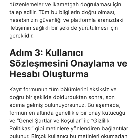
düzenlemeler ve ikametgah doğrulaması için
talep edilir. Tüm bu bilgilerin doğru olması,
hesabınızın güvenliği ve platformla aranızdaki
iletişimin sağlıklı bir şekilde yürütülmesi için
gereklidir.
Adım 3: Kullanıcı
Sözleşmesini Onaylama ve
Hesabı Oluşturma
Kayıt formunun tüm bölümlerini eksiksiz ve
doğru bir şekilde doldurduktan sonra, son
adıma gelmiş bulunuyorsunuz. Bu aşamada,
formun en altında genellikle bir onay kutucuğu
ve “Genel Şartlar ve Koşullar” ile “Gizlilik
Politikası” gibi metinlere yönlendiren bağlantılar
bulunur. Birçok kullanıcı bu metinleri okumadan