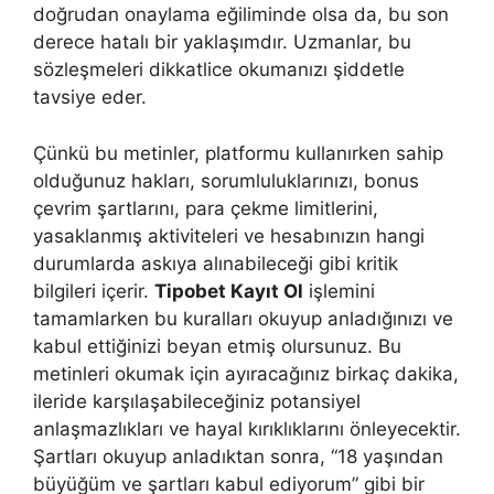
doğrudan onaylama eğiliminde olsa da, bu son
derece hatalı bir yaklaşımdır. Uzmanlar, bu
sözleşmeleri dikkatlice okumanızı şiddetle
tavsiye eder.
Çünkü bu metinler, platformu kullanırken sahip
olduğunuz hakları, sorumluluklarınızı, bonus
çevrim şartlarını, para çekme limitlerini,
yasaklanmış aktiviteleri ve hesabınızın hangi
durumlarda askıya alınabileceği gibi kritik
bilgileri içerir.
Tipobet Kayıt Ol
işlemini
tamamlarken bu kuralları okuyup anladığınızı ve
kabul ettiğinizi beyan etmiş olursunuz. Bu
metinleri okumak için ayıracağınız birkaç dakika,
ileride karşılaşabileceğiniz potansiyel
anlaşmazlıkları ve hayal kırıklıklarını önleyecektir.
Şartları okuyup anladıktan sonra, “18 yaşından
büyüğüm ve şartları kabul ediyorum” gibi bir