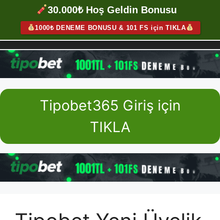
İçeriğe
30.000₺ Hoş Geldin Bonusu
atla
Menü
1000₺ DENEME BONUSU & 101 FS için TIKLA
Tipobet365 Giriş için
TIKLA