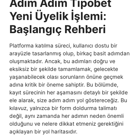
Adım Adım Tipobet
Yeni Üyelik İşlemi:
Başlangıç Rehberi
Platforma katılma süreci, kullanıcı dostu bir
arayüzle tasarlanmış olup, birkaç basit adımdan
oluşmaktadır. Ancak, bu adımları doğru ve
eksiksiz bir şekilde tamamlamak, gelecekte
yaşanabilecek olası sorunların önüne geçmek
adına kritik bir öneme sahiptir. Bu bölümde,
kayıt sürecinin her aşamasını detaylı bir şekilde
ele alarak, size adım adım yol göstereceğiz. Bu
kılavuz, yalnızca bir form doldurma talimatı
değil, aynı zamanda her adımın neden önemli
olduğunu ve nelere dikkat etmeniz gerektiğini
açıklayan bir yol haritasıdır.