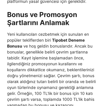
platformun yasal güvencesi için gereklidir.
Bonus ve Promosyon
Şartlarını Anlamak
Yeni kullanıcıları cezbetmek için sunulan en
popüler tekliflerden biri
Tipobet Deneme
Bonusu
ve hoş geldin bonuslarıdır. Ancak bu
bonuslar, genellikle belirli çevrim şartlarına
tabidir. Kayıt işlemine başlamadan önce,
ilgilendiğiniz promosyonun kurallarını ve
koşullarını dikkatlice okumanız, beklentilerinizi
doğru yönetmenizi sağlar. Çevrim şartı, bonus
olarak aldığınız tutarı belirli bir oranda ve belirli
oyun türlerinde oynamanız gerektiği anlamına
gelir. Örneğin, 100 TL’lik bir bonus için 10 katı
çevrim şartı varsa, toplamda 1000 TL’lik bahis
yapmadan bu bonusu ve kazancını