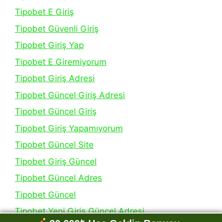
Tipobet E Giriş
Tipobet Güvenli Giriş
Tipobet Giriş Yap
Tipobet E Giremiyorum
Tipobet Giriş Adresi
Tipobet Güncel Giriş Adresi
Tipobet Güncel Giriş
Tipobet Giriş Yapamıyorum
Tipobet Güncel Site
Tipobet Giriş Güncel
Tipobet Güncel Adres
Tipobet Güncel
Tipobet Yeni Giriş Güncel Adresi