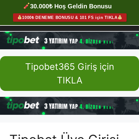
İçeriğe
30.000₺ Hoş Geldin Bonusu
atla
Menü
1000₺ DENEME BONUSU & 101 FS için TIKLA
Tipobet365 Giriş için
TIKLA