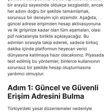
bir arayüz sayesinde oldukça sezgiseldir, ancak
her adımı doğru bir şekilde tamamlamak,
sorunsuz bir deneyim için elzemdir. Aşağıda,
güncel adrese erişimden hesap aktivasyonuna
ve ilk girişinize kadar olan tüm aşamaları, olası
püf noktalarıyla birlikte açıklayacağız. Bu
adımları sırasıyla takip ederek, sadece birkaç
dakika içinde platformun heyecan verici
dünyasına katılmaya hazır olacaksınız. Piyasada
test edilmiş bu yöntemler, binlerce kullanıcının
sorunsuz bir şekilde hesap oluşturmasına
yardımcı olmuştur.
Adım 1: Güncel ve Güvenli
Erişim Adresini Bulma
Türkiye’deki yasal düzenlemeler nedeniyle