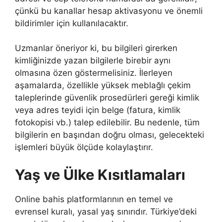
çünkü bu kanallar hesap aktivasyonu ve önemli
bildirimler için kullanılacaktır.
Uzmanlar öneriyor ki, bu bilgileri girerken
kimliğinizde yazan bilgilerle birebir aynı
olmasına özen göstermelisiniz. İlerleyen
aşamalarda, özellikle yüksek meblağlı çekim
taleplerinde güvenlik prosedürleri gereği kimlik
veya adres teyidi için belge (fatura, kimlik
fotokopisi vb.) talep edilebilir. Bu nedenle, tüm
bilgilerin en başından doğru olması, gelecekteki
işlemleri büyük ölçüde kolaylaştırır.
Yaş ve Ülke Kısıtlamaları
Online bahis platformlarının en temel ve
evrensel kuralı, yasal yaş sınırıdır. Türkiye’deki