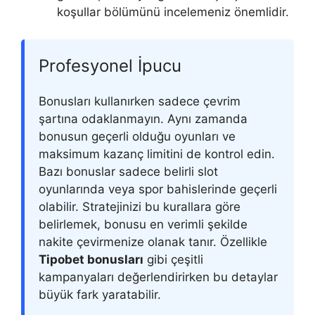
koşullar bölümünü incelemeniz önemlidir.
Profesyonel İpucu
Bonusları kullanırken sadece çevrim
şartına odaklanmayın. Aynı zamanda
bonusun geçerli olduğu oyunları ve
maksimum kazanç limitini de kontrol edin.
Bazı bonuslar sadece belirli slot
oyunlarında veya spor bahislerinde geçerli
olabilir. Stratejinizi bu kurallara göre
belirlemek, bonusu en verimli şekilde
nakite çevirmenize olanak tanır. Özellikle
Tipobet bonusları
gibi çeşitli
kampanyaları değerlendirirken bu detaylar
büyük fark yaratabilir.