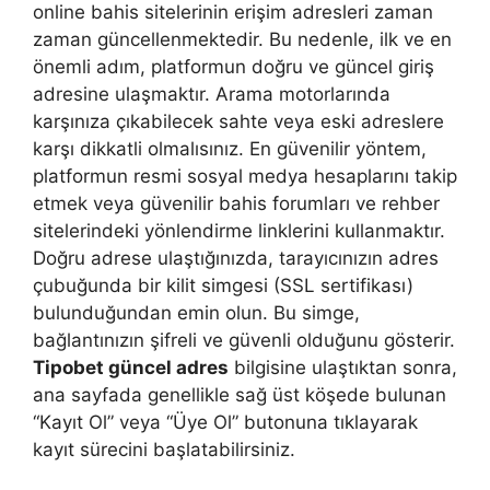
online bahis sitelerinin erişim adresleri zaman
zaman güncellenmektedir. Bu nedenle, ilk ve en
önemli adım, platformun doğru ve güncel giriş
adresine ulaşmaktır. Arama motorlarında
karşınıza çıkabilecek sahte veya eski adreslere
karşı dikkatli olmalısınız. En güvenilir yöntem,
platformun resmi sosyal medya hesaplarını takip
etmek veya güvenilir bahis forumları ve rehber
sitelerindeki yönlendirme linklerini kullanmaktır.
Doğru adrese ulaştığınızda, tarayıcınızın adres
çubuğunda bir kilit simgesi (SSL sertifikası)
bulunduğundan emin olun. Bu simge,
bağlantınızın şifreli ve güvenli olduğunu gösterir.
Tipobet güncel adres
bilgisine ulaştıktan sonra,
ana sayfada genellikle sağ üst köşede bulunan
“Kayıt Ol” veya “Üye Ol” butonuna tıklayarak
kayıt sürecini başlatabilirsiniz.