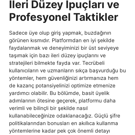
İleri Düzey İpuçları ve
Profesyonel Taktikler
Sadece üye olup giriş yapmak, buzdağının
görünen kısmıdır. Platformdan en iyi şekilde
faydalanmak ve deneyiminizi bir üst seviyeye
taşımak için bazı ileri düzey ipuçlarını ve
stratejileri bilmekte fayda var. Tecrübeli
kullanıcıların ve uzmanların sıkça başvurduğu bu
yöntemler, hem güvenliğinizi artırmanıza hem
de kazanç potansiyelinizi optimize etmenize
yardımcı olabilir. Bu bölümde, basit üyelik
adımlarının ötesine geçerek, platformu daha
verimli ve bilinçli bir şekilde nasıl
kullanabileceğinize odaklanacağız. Güçlü şifre
politikalarından bonusları en akıllıca kullanma
yöntemlerine kadar pek çok önemli detayı