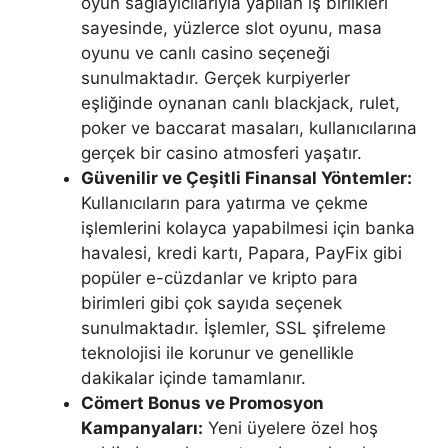
oyun sağlayıcılarıyla yapılan iş birlikleri
sayesinde, yüzlerce slot oyunu, masa
oyunu ve canlı casino seçeneği
sunulmaktadır. Gerçek kurpiyerler
eşliğinde oynanan canlı blackjack, rulet,
poker ve baccarat masaları, kullanıcılarına
gerçek bir casino atmosferi yaşatır.
Güvenilir ve Çeşitli Finansal Yöntemler:
Kullanıcıların para yatırma ve çekme
işlemlerini kolayca yapabilmesi için banka
havalesi, kredi kartı, Papara, PayFix gibi
popüler e-cüzdanlar ve kripto para
birimleri gibi çok sayıda seçenek
sunulmaktadır. İşlemler, SSL şifreleme
teknolojisi ile korunur ve genellikle
dakikalar içinde tamamlanır.
Cömert Bonus ve Promosyon
Kampanyaları:
Yeni üyelere özel hoş