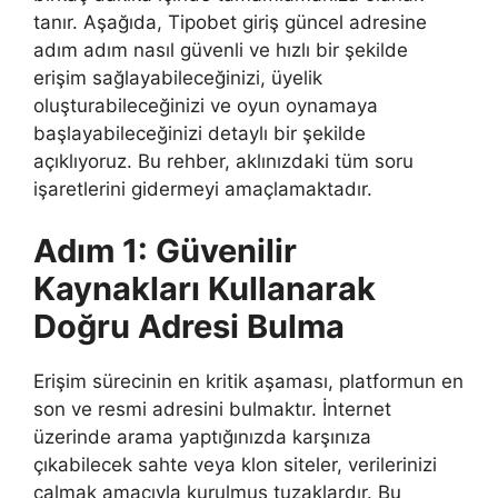
tanır. Aşağıda, Tipobet giriş güncel adresine
adım adım nasıl güvenli ve hızlı bir şekilde
erişim sağlayabileceğinizi, üyelik
oluşturabileceğinizi ve oyun oynamaya
başlayabileceğinizi detaylı bir şekilde
açıklıyoruz. Bu rehber, aklınızdaki tüm soru
işaretlerini gidermeyi amaçlamaktadır.
Adım 1: Güvenilir
Kaynakları Kullanarak
Doğru Adresi Bulma
Erişim sürecinin en kritik aşaması, platformun en
son ve resmi adresini bulmaktır. İnternet
üzerinde arama yaptığınızda karşınıza
çıkabilecek sahte veya klon siteler, verilerinizi
çalmak amacıyla kurulmuş tuzaklardır. Bu