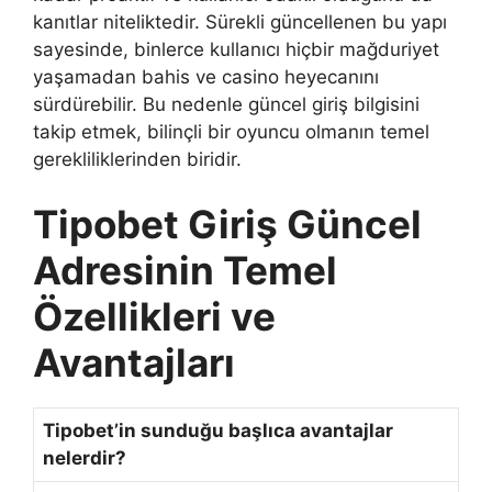
kanıtlar niteliktedir. Sürekli güncellenen bu yapı
sayesinde, binlerce kullanıcı hiçbir mağduriyet
yaşamadan bahis ve casino heyecanını
sürdürebilir. Bu nedenle güncel giriş bilgisini
takip etmek, bilinçli bir oyuncu olmanın temel
gerekliliklerinden biridir.
Tipobet Giriş Güncel
Adresinin Temel
Özellikleri ve
Avantajları
Tipobet’in sunduğu başlıca avantajlar
nelerdir?