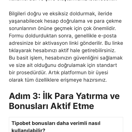
Bilgileri doğru ve eksiksiz doldurmak, ileride
yaşanabilecek hesap doğrulama ve para çekme
sorunlarının önüne geçmek için çok önemlidir.
Formu doldurduktan sonra, genellikle e-posta
adresinize bir aktivasyon linki gönderilir. Bu linke
tıklayarak hesabınızı aktif hale getirebilirsiniz.
Bu basit işlem, hesabınızın güvenliğini sağlamak
ve size ait olduğunu doğrulamak için standart
bir prosedürdür. Artık platformun bir üyesi
olarak tüm özelliklere erişmeye hazırsınız.
Adım 3: İlk Para Yatırma ve
Bonusları Aktif Etme
Tipobet bonusları daha verimli nasıl
kullanılabilir?