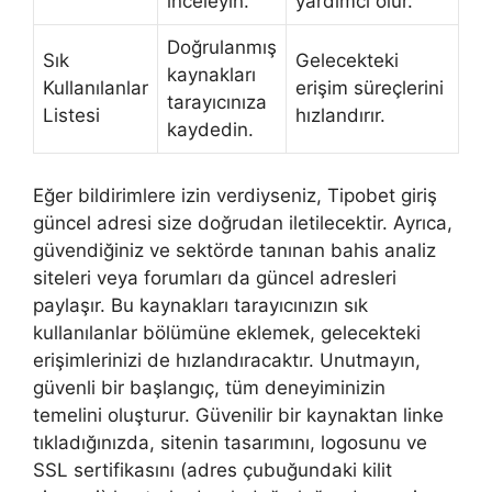
inceleyin.
yardımcı olur.
Doğrulanmış
Sık
Gelecekteki
kaynakları
Kullanılanlar
erişim süreçlerini
tarayıcınıza
Listesi
hızlandırır.
kaydedin.
Eğer bildirimlere izin verdiyseniz, Tipobet giriş
güncel adresi size doğrudan iletilecektir. Ayrıca,
güvendiğiniz ve sektörde tanınan bahis analiz
siteleri veya forumları da güncel adresleri
paylaşır. Bu kaynakları tarayıcınızın sık
kullanılanlar bölümüne eklemek, gelecekteki
erişimlerinizi de hızlandıracaktır. Unutmayın,
güvenli bir başlangıç, tüm deneyiminizin
temelini oluşturur. Güvenilir bir kaynaktan linke
tıkladığınızda, sitenin tasarımını, logosunu ve
SSL sertifikasını (adres çubuğundaki kilit