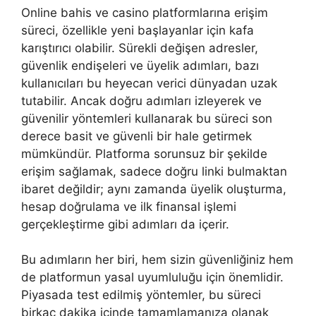
Online bahis ve casino platformlarına erişim
süreci, özellikle yeni başlayanlar için kafa
karıştırıcı olabilir. Sürekli değişen adresler,
güvenlik endişeleri ve üyelik adımları, bazı
kullanıcıları bu heyecan verici dünyadan uzak
tutabilir. Ancak doğru adımları izleyerek ve
güvenilir yöntemleri kullanarak bu süreci son
derece basit ve güvenli bir hale getirmek
mümkündür. Platforma sorunsuz bir şekilde
erişim sağlamak, sadece doğru linki bulmaktan
ibaret değildir; aynı zamanda üyelik oluşturma,
hesap doğrulama ve ilk finansal işlemi
gerçekleştirme gibi adımları da içerir.
Bu adımların her biri, hem sizin güvenliğiniz hem
de platformun yasal uyumluluğu için önemlidir.
Piyasada test edilmiş yöntemler, bu süreci
birkaç dakika içinde tamamlamanıza olanak