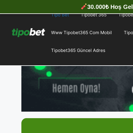
İçeriğe
30.000₺ Hoş Ge
atla
Tipo Bet
Tipobet 365
Tipob
Www Tipobet365 Com Mobil
Tip
Tipobet365 Güncel Adres