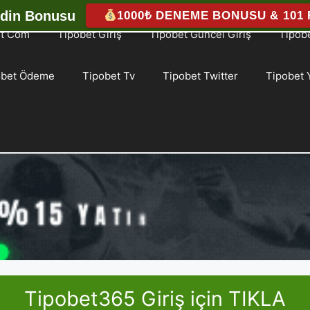
ldin Bonusu
1000₺ DENEME BONUSU & 101 F
et Com
Tipobet Giriş
Tipobet Güncel Giriş
Tipobe
obet Ödeme
Tipobet Tv
Tipobet Twitter
Tipobet 
Tipobet365 Giriş için TIKLA