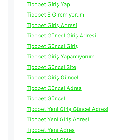
Tipobet Giriş Yap
Tipobet E Giremiyorum
Tipobet Giriş Adresi
Tipobet Güncel Giriş Adresi
Tipobet Güncel Giriş
Tipobet Giriş Yapamıyorum
Tipobet Güncel Site
Tipobet Giriş Güncel
Tipobet Güncel Adres
Tipobet Güncel
Tipobet Yeni Giriş Güncel Adresi
Tipobet Yeni Giriş Adresi
Tipobet Yeni Adres