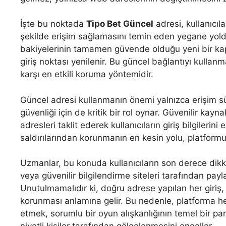
İşte bu noktada
Tipo Bet Güncel
adresi, kullanıcıla
şekilde erişim sağlamasını temin eden yegane yoldur
bakiyelerinin tamamen güvende olduğu yeni bir kapı
giriş noktası yenilenir. Bu güncel bağlantıyı kullanma
karşı en etkili koruma yöntemidir.
Güncel adresi kullanmanın önemi yalnızca erişim sürek
güvenliği için de kritik bir rol oynar. Güvenilir kayn
adresleri taklit ederek kullanıcıların giriş bilgilerini
saldırılarından korunmanın en kesin yolu, platform
Uzmanlar, bu konuda kullanıcıların son derece dikk
veya güvenilir bilgilendirme siteleri tarafından payl
Unutulmamalıdır ki, doğru adrese yapılan her giriş, ki
korunması anlamına gelir. Bu nedenle, platforma h
etmek, sorumlu bir oyun alışkanlığının temel bir par