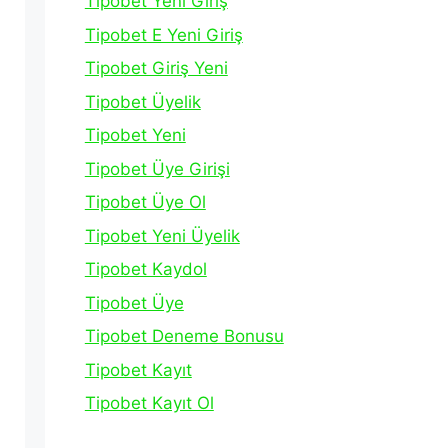
Tipobet Yeni Giriş
Tipobet E Yeni Giriş
Tipobet Giriş Yeni
Tipobet Üyelik
Tipobet Yeni
Tipobet Üye Girişi
Tipobet Üye Ol
Tipobet Yeni Üyelik
Tipobet Kaydol
Tipobet Üye
Tipobet Deneme Bonusu
Tipobet Kayıt
Tipobet Kayıt Ol