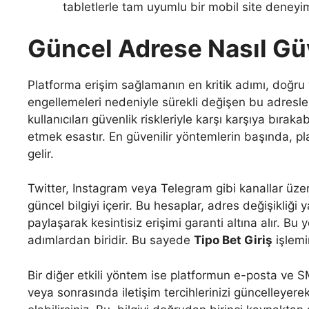
tabletlerle tam uyumlu bir mobil site deneyi
Güncel Adrese Nasıl Güv
Platforma erişim sağlamanın en kritik adımı, doğru 
engellemeleri nedeniyle sürekli değişen bu adresle
kullanıcıları güvenlik riskleriyle karşı karşıya bıraka
etmek esastır. En güvenilir yöntemlerin başında, p
gelir.
Twitter, Instagram veya Telegram gibi kanallar üz
güncel bilgiyi içerir. Bu hesaplar, adres değişikliği
paylaşarak kesintisiz erişimi garanti altına alır. B
adımlardan biridir. Bu sayede
Tipo Bet Giriş
işlemi
Bir diğer etkili yöntem ise platformun e-posta ve SM
veya sonrasında iletişim tercihlerinizi güncelleyer