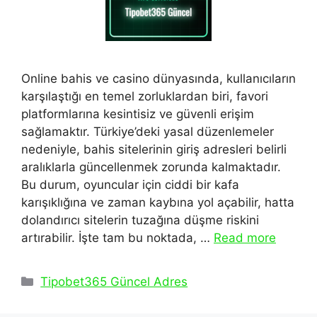
Online bahis ve casino dünyasında, kullanıcıların
karşılaştığı en temel zorluklardan biri, favori
platformlarına kesintisiz ve güvenli erişim
sağlamaktır. Türkiye’deki yasal düzenlemeler
nedeniyle, bahis sitelerinin giriş adresleri belirli
aralıklarla güncellenmek zorunda kalmaktadır.
Bu durum, oyuncular için ciddi bir kafa
karışıklığına ve zaman kaybına yol açabilir, hatta
dolandırıcı sitelerin tuzağına düşme riskini
artırabilir. İşte tam bu noktada, …
Read more
Kategoriler
Tipobet365 Güncel Adres