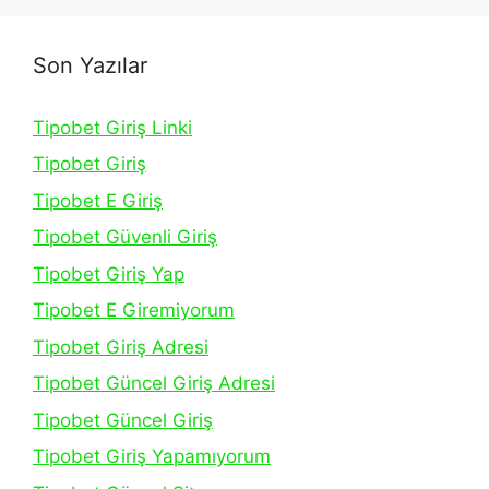
Son Yazılar
Tipobet Giriş Linki
Tipobet Giriş
Tipobet E Giriş
Tipobet Güvenli Giriş
Tipobet Giriş Yap
Tipobet E Giremiyorum
Tipobet Giriş Adresi
Tipobet Güncel Giriş Adresi
Tipobet Güncel Giriş
Tipobet Giriş Yapamıyorum