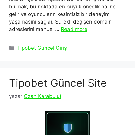
bulmak, bu noktada en büyük öncelik haline
gelir ve oyuncuların kesintisiz bir deneyim
yaşamasını sağlar. Sürekli değişen domain
adreslerini manuel …
Read more
Kategoriler
Tipobet Güncel Giriş
Tipobet Güncel Site
yazar
Ozan Karabulut