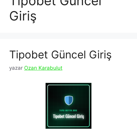
Tipobet Güncel
Giriş
Tipobet Güncel Giriş
yazar
Ozan Karabulut