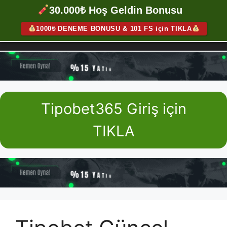
İçeriğe
30.000₺ Hoş Geldin Bonusu
atla
Menü
1000₺ DENEME BONUSU & 101 FS için TIKLA
Tipobet365 Giriş için
TIKLA